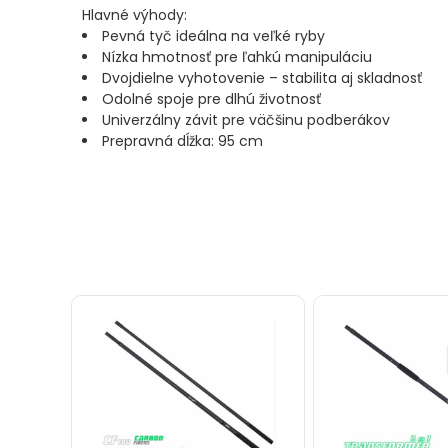
Hlavné výhody:
Pevná tyč ideálna na veľké ryby
PRÚTY
Nízka hmotnosť pre ľahkú manipuláciu
Dvojdielne vyhotovenie – stabilita aj skladnosť
TELESKOPICKÉ
Odolné spoje pre dlhú životnosť
Univerzálny závit pre väčšinu podberákov
PRÚTY
Prepravná dĺžka: 95 cm
SUMCOVÉ
A
MORSKÉ
PRÚTY
PRÍVLAČOVÉ
PRÚTY
BIČE