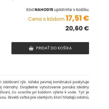
Kód
NAHOD15
uplatníte v košíku.
17,51
€
Cena s kódom
20,60
€
PRIDAŤ DO KOŠÍKA
 zdolávaní rýb. Vďaka pevnej konštrukcii poskytuje
nej námahy. Dvojdielne vyhotovenie ponúka ideálny
ívaní, čo oceníte pri každom výlete k vode. Tyč je
u. Skvelá voľba pre všetkých, ktorí hľadajú odolnú,