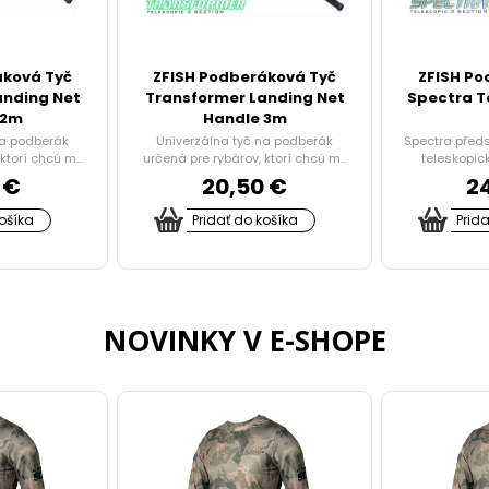
áková Tyč
ZFISH Podberáková Tyč
ZFISH Po
anding Net
Transformer Landing Net
Spectra T
 2m
Handle 3m
na podberák
Univerzálna tyč na podberák
Spectra předs
ktorí chcú m...
určená pre rybárov, ktorí chcú m...
teleskopic
 €
20,50 €
2
košíka
Pridať do košíka
Prid
NOVINKY V E-SHOPE