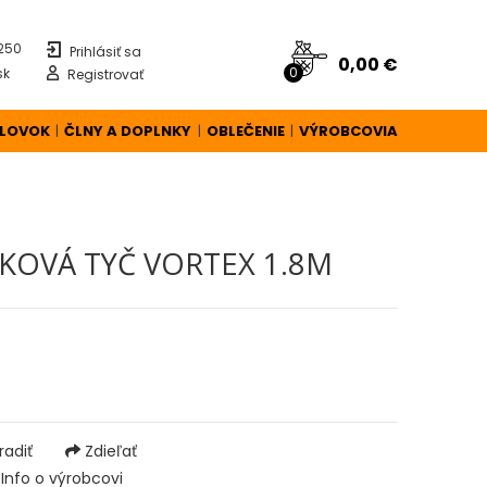
 250
Prihlásiť sa
0,00 €
0
sk
Registrovať
ÚLOVOK
ČLNY A DOPLNKY
OBLEČENIE
VÝROBCOVIA
|
|
|
KOVÁ TYČ VORTEX 1.8M
adiť
Zdieľať
Info o výrobcovi