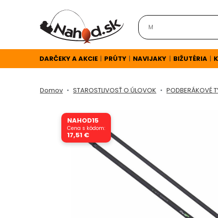
DARČEKY
A
AKCIE
DARČEKY A AKCIE
PRÚTY
NAVIJAKY
BIŽUTÉRIA
K
|
|
|
|
Domov
STAROSTLIVOSŤ O ÚLOVOK
PODBERÁKOVÉ T
NOVINKY
NAHOD15
v
Cena s kódom:
17,51 €
E-
SHOPE
TOP
AKCIE