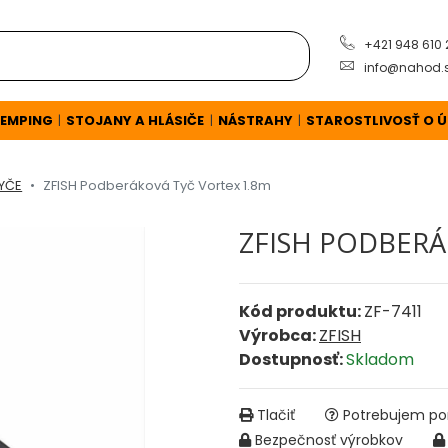
+421 948 610
info@nahod.
EMPING
STOJANY A HLÁSIČE
NÁSTRAHY
STAROSTLIVOSŤ O 
|
|
|
YČE
ZFISH Podberáková Tyč Vortex 1.8m
ZFISH PODBERÁ
Kód produktu:
ZF-7411
Výrobca:
ZFISH
Dostupnosť:
Skladom
Tlačiť
Potrebujem por
Bezpečnosť výrobkov