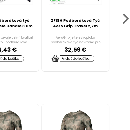
dberáková tyč
ZFISH Podberáková Tyč
Delp
ele Handle 3.0m
Aero Grip Travel 2,7m
T
tavuje velmi kvalitní
AeroGrip je teleskopická
Kompak
kou podběrákovo...
podběráková tyč navržená pro
extré
rybáře...
4,43 €
32,59 €
ať do košíka
Pridať do košíka