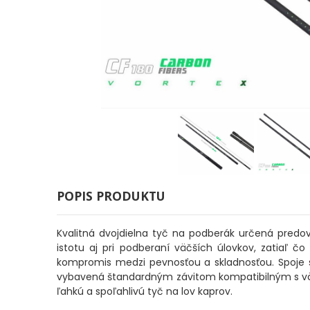
Odporúčame
Darčeky
AKCIA
1+1
AKCIOVÝ
CAMPING
PRÚTY
POPIS PRODUKTU
Kvalitná dvojdielna tyč na podberák určená predov
istotu aj pri podberaní väčších úlovkov, zatiaľ 
KAPROVÉ
kompromis medzi pevnosťou a skladnosťou. Spoje sú
PRÚTY
vybavená štandardným závitom kompatibilným s väčši
ľahkú a spoľahlivú tyč na lov kaprov.
FEEDER