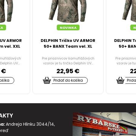
KA
NOVINKA
N
o UV ARMOR
DELPHIN Tričko UV ARMOR
DELPHIN T
 vel. XXL
50+ BANX Team vel. XL
50+ BAN
amuflážových
Pre priaznivcov kamuflážových
Pre priazni
Delphin UV...
vzorov je tu tričko Delphin UV...
vzorov je tu
 €
22,95 €
2
košíka
Pridať do košíka
Prid
AKTY
ňa:
Andreja Hlinku 3044/14,
ereď