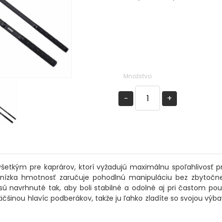
Množstvo
−
+
šetkým pre kaprárov, ktorí vyžadujú maximálnu spoľahlivosť pri
čo nízka hmotnosť zaručuje pohodlnú manipuláciu bez zbytoč
 navrhnuté tak, aby boli stabilné a odolné aj pri častom použ
nou hlavíc podberákov, takže ju ľahko zladíte so svojou výbavo