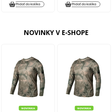
Pridať do košíka
Pridať do košíka
KEMPING
BIVAKY A PRÍSTREŠKY
NOVINKY V E-SHOPE
PREHOZY, DOPLNKY K BIVAKOM
DÁŽDNIKY
SPACÁKY
LEHÁTKA
KRESLÁ A STOLIČKY
ČELOVKY A SVETLÁ
NOVINKA
NOVINKA
ELEKTRONIKA, VENTILÁTORY, POWERBANKY