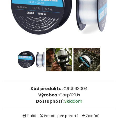
FEEDER PRÚTY
TELESKOPICKÉ PRÚTY
SUMCOVÉ A MORSKÉ PRÚTY
PRÍVLAČOVÉ PRÚTY
BIČE A DELIČKY
SPODOVÉ A MARKEROVACIE PRÚTY
Kód produktu:
CRU963004
FEEDER ŠPIČKY
Výrobca:
Carp´R´Us
Dostupnosť:
Skladom
MATCHOVÉ A BOLOGNESOVÉ PRÚTY
Tlačiť
Potrebujem poradiť
Zdieľať
CESTOVNÉ PRÚTY