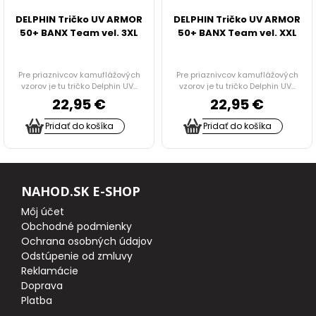
DELPHIN Tričko UV ARMOR
DELPHIN Tričko UV ARMOR
STOLÍKY DO BIVAKU
50+ BANX Team vel. 3XL
50+ BANX Team vel. XXL
PRÍPRAVA JEDLA, NÁDOBY, OHREVY, CHLADNIČKY
Pre priaznivcov kamuflážových
Pre priaznivcov kamuflážových
vzorov je tu tričko Delphin UV...
vzorov je tu tričko Delphin UV...
22,95 €
22,95 €
TERMO A JEDÁLENSKÉ TAŠKY
Pridať do košíka
Pridať do košíka
ODPUDZOVAČE HMYZU
VOZÍKY
NAHOD.SK E-SHOP
Môj účet
TAŠKY, BATOHY A PUZDRA
Obchodné podmienky
Ochrana osobných údajov
RYBÁRSKE DOPLNKY
Odstúpenie od zmluvy
Reklamácie
HYGIENA
Doprava
Platba