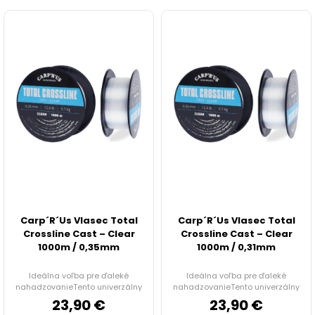
IHLY, VRTÁČIKY, DOŤAHOVAČE UZLOV
ZARÁŽKY, STOPPER
KRMÍTKA, OLOVÁ, ZÁŤAŽE
NOŽNICE A KLIEŠTE
TRNE, KRÚŽKY, CRIMPY
PVA PROGRAM
Carp´R´Us Vlasec Total
Carp´R´Us Vlasec Total
Doplnky na feeder a plávanú
Crossline Cast – Clear
Crossline Cast – Clear
1000m / 0,35mm
1000m / 0,31mm
NOŽE A BRÚSKY
Ideálna voľba pre ďaleké
Ideálna voľba pre ďaleké
nahadzovanieTento univerzálny
nahadzovanieTento univerzálny
vlase...
vlase...
23,90 €
23,90 €
HRKÁLKY