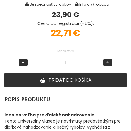
Bezpečnosť výrobkov
Info o výrobcovi
23,90
€
DOPLNKY K PRÚTOM
Cena po
registrácii
(-5%)
:
Udice na dierky
22,71 €
PUZDRÁ NA PRÚTY
Množstvo
NAVIJAKY
−
+
PREDNÁ BRZDA
PRIDAŤ DO KOŠÍKA
BAITRUNNER
POPIS PRODUKTU
MULTIPLIKÁTORY
Ideálna voľba pre ďaleké nahadzovanie
NÁHRADNÉ CIEVKY
Tento univerzálny vlasec je navrhnutý predovšetkým pre
diaľkové nahadzovanie a bežný rybolov. Vychádza z