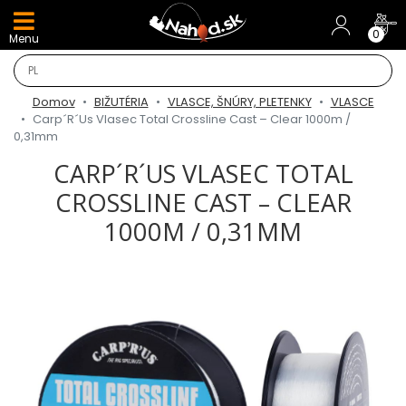
DARČEKY A AKCIE
0
Menu
NOVINKY v E-SHOPE
Domov
BIŽUTÉRIA
VLASCE, ŠNÚRY, PLETENKY
VLASCE
TOP AKCIE
Carp´R´Us Vlasec Total Crossline Cast – Clear 1000m /
0,31mm
Odporúčame
CARP´R´US VLASEC TOTAL
CROSSLINE CAST – CLEAR
Darčeky
1000M / 0,31MM
AKCIA 1+1
AKCIOVÝ CAMPING
PRÚTY
KAPROVÉ PRÚTY