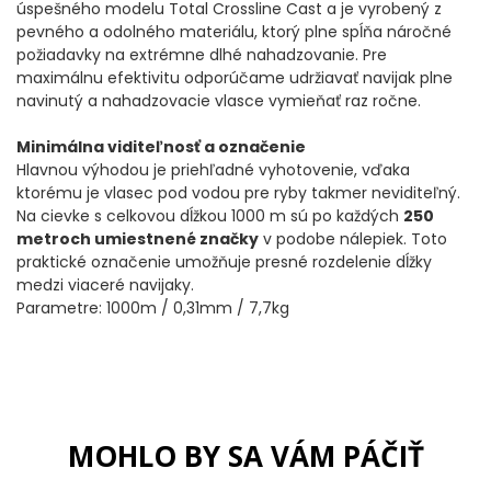
úspešného modelu Total Crossline Cast a je vyrobený z
DOPLNKY K NAVIJAKOM
pevného a odolného materiálu, ktorý plne spĺňa náročné
požiadavky na extrémne dlhé nahadzovanie. Pre
SPODOVÉ NAVIJAKY
maximálnu efektivitu odporúčame udržiavať navijak plne
navinutý a nahadzovacie vlasce vymieňať raz ročne.
BIŽUTÉRIA
Minimálna viditeľnosť a označenie
Hlavnou výhodou je priehľadné vyhotovenie, vďaka
VLASCE, ŠNÚRY, PLETENKY
ktorému je vlasec pod vodou pre ryby takmer neviditeľný.
Na cievke s celkovou dĺžkou 1000 m sú po každých
250
HÁČIKY
metroch umiestnené značky
v podobe nálepiek. Toto
praktické označenie umožňuje presné rozdelenie dĺžky
medzi viaceré navijaky.
OBRATLÍKY A KARABÍNKY
Parametre: 1000m / 0,31mm / 7,7kg
MONTÁŽE A KLIPY
hotové náväzce
MOHLO BY SA VÁM PÁČIŤ
HADIČKY, PREVLEKY, ROVNÁTKA