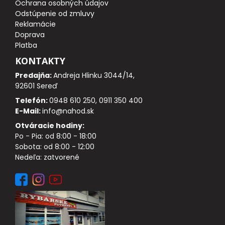
Ochrana osobných údajov
DOPLNKY K NAVIJAKOM
Odstúpenie od zmluvy
Reklamácie
SPODOVÉ NAVIJAKY
Doprava
Platba
BIŽUTÉRIA
KONTAKTY
Predajňa:
Andreja Hlinku 3044/14,
VLASCE, ŠNÚRY, PLETENKY
92601 Sereď
Telefón:
0948 610 250, 0911 350 400
HÁČIKY
E-Mail:
info@nahod.sk
Otváracie hodiny:
OBRATLÍKY A KARABÍNKY
Po - Pia: od 8:00 - 18:00
Sobota: od 8:00 - 12:00
Nedeľa: zatvorené
MONTÁŽE A KLIPY
hotové náväzce
HADIČKY, PREVLEKY, ROVNÁTKA