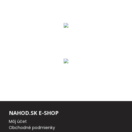
DOPLNKY K PRÚTOM
Udice na dierky
PUZDRÁ NA PRÚTY
NAVIJAKY
PREDNÁ BRZDA
BAITRUNNER
MULTIPLIKÁTORY
NAHOD.SK E-SHOP
NÁHRADNÉ CIEVKY
Môj účet
Obchodné podmienky