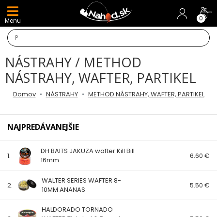
DARČEKY A AKCIE
0
Menu
NOVINKY v E-SHOPE
NÁSTRAHY / METHOD
TOP AKCIE
NÁSTRAHY, WAFTER, PARTIKEL
Odporúčame
Domov
NÁSTRAHY
METHOD NÁSTRAHY, WAFTER, PARTIKEL
Darčeky
NAJPREDÁVANEJŠIE
AKCIA 1+1
DH BAITS JAKUZA wafter Kill Bill
1.
6.60 €
16mm
AKCIOVÝ CAMPING
WALTER SERIES WAFTER 8-
PRÚTY
2.
5.50 €
10MM ANANAS
HALDORADO TORNADO
KAPROVÉ PRÚTY