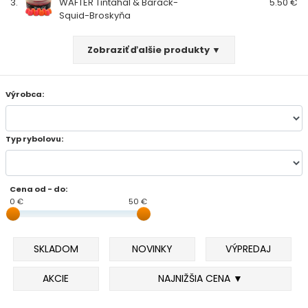
3.
WAFTER Tintahal & Barack-
5.50 €
Squid-Broskyňa
FEEDER PRÚTY
Zobraziť ďalšie produkty ▼
TELESKOPICKÉ PRÚTY
Výrobca:
SUMCOVÉ A MORSKÉ PRÚTY
PRÍVLAČOVÉ PRÚTY
Typ rybolovu:
BIČE A DELIČKY
Cena od - do:
0 €
SPODOVÉ A MARKEROVACIE PRÚTY
50 €
FEEDER ŠPIČKY
SKLADOM
NOVINKY
VÝPREDAJ
MATCHOVÉ A BOLOGNESOVÉ PRÚTY
AKCIE
NAJNIŽŠIA CENA ▼
CESTOVNÉ PRÚTY