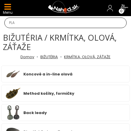
DARČEKY A AKCIE
0
Menu
NOVINKY v E-SHOPE
BIŽUTÉRIA / KRMÍTKA, OLOVÁ,
TOP AKCIE
ZÁŤAŽE
Odporúčame
Domov
BIŽUTÉRIA
KRMÍTKA, OLOVÁ, ZÁŤAŽE
Darčeky
Koncové a in-line olová
AKCIA 1+1
Method košíky, formičky
AKCIOVÝ CAMPING
PRÚTY
Back leady
KAPROVÉ PRÚTY