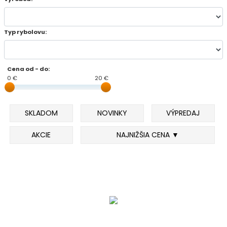
DOPLNKY K PRÚTOM
Typ rybolovu:
Udice na dierky
Cena od - do:
PUZDRÁ NA PRÚTY
0 €
20 €
NAVIJAKY
SKLADOM
NOVINKY
VÝPREDAJ
PREDNÁ BRZDA
AKCIE
NAJNIŽŠIA CENA ▼
BAITRUNNER
MULTIPLIKÁTORY
NÁHRADNÉ CIEVKY