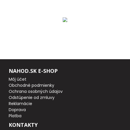
DOPLNKY K NAVIJAKOM
SPODOVÉ NAVIJAKY
BIŽUTÉRIA
VLASCE, ŠNÚRY, PLETENKY
HÁČIKY
NAHOD.SK E-SHOP
OBRATLÍKY A KARABÍNKY
Môj účet
Obchodné podmienky
Ochrana osobných údajov
MONTÁŽE A KLIPY
Odstúpenie od zmluvy
Reklamácie
hotové náväzce
Doprava
Platba
HADIČKY, PREVLEKY, ROVNÁTKA
KONTAKTY