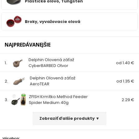
Plastické olovo, Tungsten
FEEDER PRÚTY
Broky, vyvažovacie olová
TELESKOPICKÉ PRÚTY
SUMCOVÉ A MORSKÉ PRÚTY
NAJPREDÁVANEJŠIE
PRÍVLAČOVÉ PRÚTY
Delphin Olovená záťaž
1.
od 1.40 €
CyberBARBED Otvor
BIČE A DELIČKY
Delphin Olovená záťaž
2.
od 1.35 €
AeroTEAR
SPODOVÉ A MARKEROVACIE PRÚTY
ZFISH Krmítko Method Feeder
3.
2.29 €
Spider Medium 40g
FEEDER ŠPIČKY
Zobraziť ďalšie produkty ▼
MATCHOVÉ A BOLOGNESOVÉ PRÚTY
Výrobca:
CESTOVNÉ PRÚTY