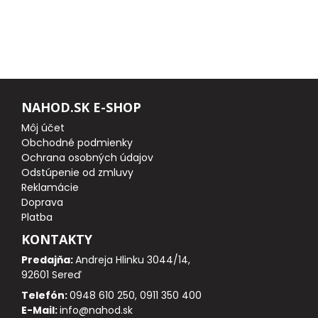
FEEDER PRÚTY
TELESKOPICKÉ PRÚTY
SUMCOVÉ A MORSKÉ PRÚTY
NAHOD.SK E-SHOP
Môj účet
PRÍVLAČOVÉ PRÚTY
Obchodné podmienky
Ochrana osobných údajov
Odstúpenie od zmluvy
BIČE A DELIČKY
Reklamácie
Doprava
SPODOVÉ A MARKEROVACIE PRÚTY
Platba
KONTAKTY
FEEDER ŠPIČKY
Predajňa:
Andreja Hlinku 3044/14,
92601 Sereď
MATCHOVÉ A BOLOGNESOVÉ PRÚTY
Telefón:
0948 610 250, 0911 350 400
E-Mail:
info@nahod.sk
CESTOVNÉ PRÚTY