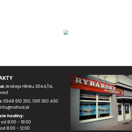
AKTY
ňa:
Andreja Hlinku 3044/14,
ereď
n:
0948 610 250, 0911 350 400
info@nahod.sk
cie hodiny:
: od 8:00 - 18:00
od 8:00 - 12:00