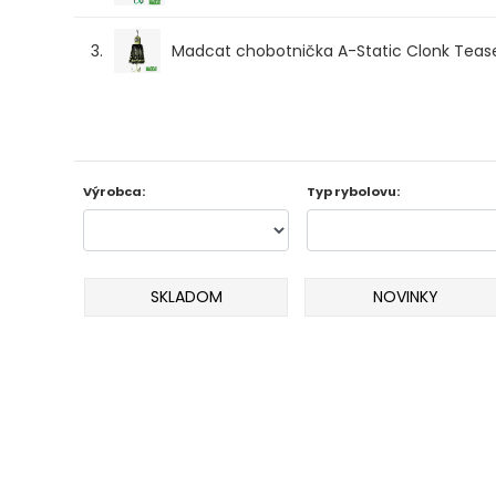
Odporúčame
3.
Madcat chobotnička A-Static Clonk Tea
Darčeky
AKCIA
1+1
Výrobca:
Typ rybolovu:
AKCIOVÝ
CAMPING
SKLADOM
NOVINKY
PRÚTY
KAPROVÉ
PRÚTY
FEEDER