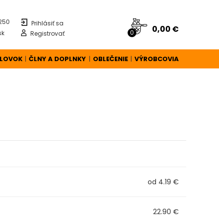
 250
Prihlásiť sa
0,00 €
0
sk
Registrovať
ÚLOVOK
ČLNY A DOPLNKY
OBLEČENIE
VÝROBCOVIA
|
|
|
od 4.19 €
22.90 €