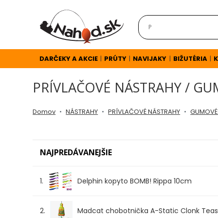
DARČEKY
A
AKCIE
DARČEKY A AKCIE
PRÚTY
NAVIJAKY
BIŽUTÉRIA
K
|
|
|
|
PRÍVLAČOVÉ NÁSTRAHY / G
NOVINKY
Domov
NÁSTRAHY
PRÍVLAČOVÉ NÁSTRAHY
GUMOVÉ
v
E-
NAJPREDÁVANEJŠIE
SHOPE
1.
Delphin kopyto BOMB! Rippa 10cm
TOP
AKCIE
2.
Madcat chobotnička A-Static Clonk Tease