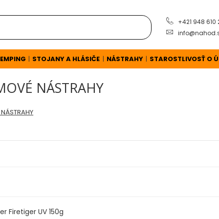
+421 948 610
info@nahod.
EMPING
STOJANY A HLÁSIČE
NÁSTRAHY
STAROSTLIVOSŤ O 
|
|
|
UMOVÉ NÁSTRAHY
 NÁSTRAHY
r Firetiger UV 150g