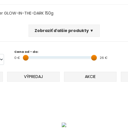
ser GLOW-IN-THE-DARK 150g
Zobraziť ďalšie produkty ▼
Cena od - do:
0 €
26 €
VÝPREDAJ
AKCIE