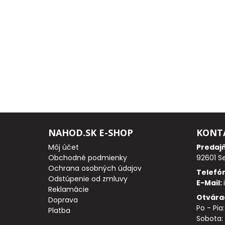
PRÚTY
TELESKOPICKÉ
PRÚTY
SUMCOVÉ
A
MORSKÉ
NAHOD.SK E-SHOP
KONT
PRÚTY
Môj účet
Predaj
Obchodné podmienky
92601 S
PRÍVLAČOVÉ
Ochrana osobných údajov
Telefó
Odstúpenie od zmluvy
E-Mail:
PRÚTY
Reklamácie
Otvára
Doprava
Po - Pia
BIČE
Platba
Sobota: 