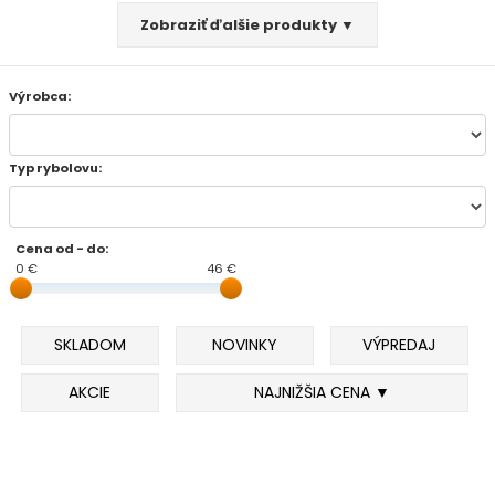
Zobraziť ďalšie produkty ▼
FEEDER PRÚTY
Výrobca:
TELESKOPICKÉ PRÚTY
SUMCOVÉ A MORSKÉ PRÚTY
Typ rybolovu:
PRÍVLAČOVÉ PRÚTY
Cena od - do:
BIČE A DELIČKY
0 €
46 €
SPODOVÉ A MARKEROVACIE PRÚTY
SKLADOM
NOVINKY
VÝPREDAJ
FEEDER ŠPIČKY
AKCIE
NAJNIŽŠIA CENA ▼
MATCHOVÉ A BOLOGNESOVÉ PRÚTY
CESTOVNÉ PRÚTY