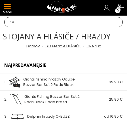
DARČEKY A AKCIE
0
Menu
NOVINKY v E-SHOPE
STOJANY A HLÁSIČE / HRAZDY
TOP AKCIE
Domov
STOJANY A HLÁSIČE
HRAZDY
Odporúčame
NAJPREDÁVANEJŠIE
Darčeky
Giants fishing hrazdy Gaube
AKCIA 1+1
1.
39.90 €
Buzzer Bar Set 2 Rods Black
AKCIOVÝ CAMPING
Giants Fishing Buzzer Bar Set 2
2.
25.90 €
Rods Black Sada hrazd
PRÚTY
3.
Delphin hrazdy C-BUZZ
od 16.95 €
KAPROVÉ PRÚTY