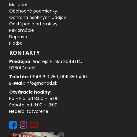
Môj účet
Obchodné podmienky
DOPLNKY K PRÚTOM
Ochrana osobných údajov
Odstúpenie od zmluvy
Reklamácie
Udice na dierky
Doprava
Platba
PUZDRÁ NA PRÚTY
KONTAKTY
Predajňa:
Andreja Hlinku 3044/14,
NAVIJAKY
92601 Sereď
Telefón:
0948 610 250, 0911 350 400
PREDNÁ BRZDA
E-Mail:
info@nahod.sk
Otváracie hodiny:
BAITRUNNER
Po - Pia: od 8:00 - 18:00
Sobota: od 8:00 - 12:00
MULTIPLIKÁTORY
Nedeľa: zatvorené
NÁHRADNÉ CIEVKY