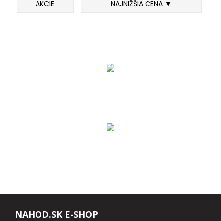
AKCIE
NAJNIŽŠIA CENA ▼
FEEDER PRÚTY
TELESKOPICKÉ PRÚTY
SUMCOVÉ A MORSKÉ PRÚTY
PRÍVLAČOVÉ PRÚTY
BIČE A DELIČKY
SPODOVÉ A MARKEROVACIE PRÚTY
FEEDER ŠPIČKY
MATCHOVÉ A BOLOGNESOVÉ PRÚTY
NAHOD.SK E-SHOP
CESTOVNÉ PRÚTY