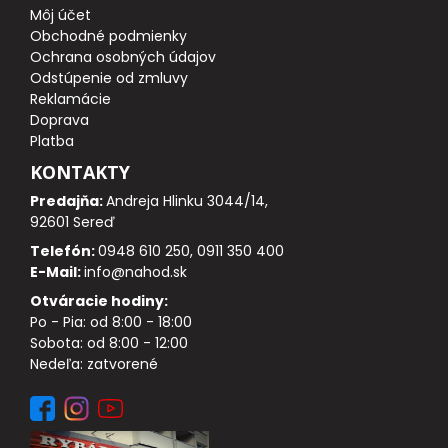
Môj účet
Obchodné podmienky
DOPLNKY K PRÚTOM
Ochrana osobných údajov
Odstúpenie od zmluvy
Reklamácie
Udice na dierky
Doprava
Platba
PUZDRÁ NA PRÚTY
KONTAKTY
Predajňa:
Andreja Hlinku 3044/14,
NAVIJAKY
92601 Sereď
Telefón:
0948 610 250, 0911 350 400
PREDNÁ BRZDA
E-Mail:
info@nahod.sk
Otváracie hodiny:
BAITRUNNER
Po - Pia: od 8:00 - 18:00
Sobota: od 8:00 - 12:00
MULTIPLIKÁTORY
Nedeľa: zatvorené
NÁHRADNÉ CIEVKY