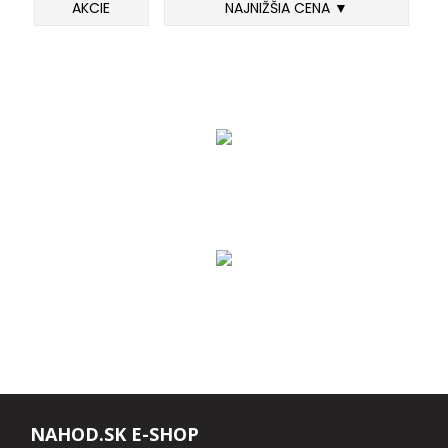
AKCIE
NAJNIŽŠIA CENA ▼
FEEDER PRÚTY
TELESKOPICKÉ PRÚTY
SUMCOVÉ A MORSKÉ PRÚTY
PRÍVLAČOVÉ PRÚTY
BIČE A DELIČKY
SPODOVÉ A MARKEROVACIE PRÚTY
FEEDER ŠPIČKY
MATCHOVÉ A BOLOGNESOVÉ PRÚTY
NAHOD.SK E-SHOP
CESTOVNÉ PRÚTY