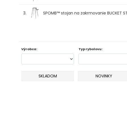
Odporúčame
3.
SPOMB™ stojan na zakrmovanie BUCKET S
Darčeky
AKCIA
1+1
Výrobca:
Typ rybolovu:
AKCIOVÝ
CAMPING
SKLADOM
NOVINKY
PRÚTY
KAPROVÉ
PRÚTY
FEEDER