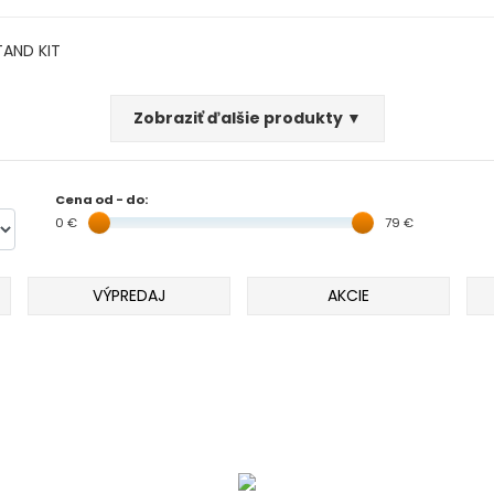
TAND KIT
Zobraziť ďalšie produkty ▼
Cena od - do:
0 €
79 €
VÝPREDAJ
AKCIE