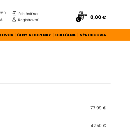
 250
Prihlásiť sa
0,00 €
0
sk
Registrovať
ÚLOVOK
ČLNY A DOPLNKY
OBLEČENIE
VÝROBCOVIA
|
|
|
77.99 €
42.50 €