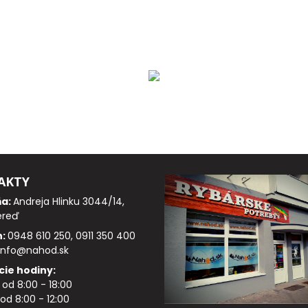
AKTY
ňa:
Andreja Hlinku 3044/14,
ereď
n:
0948 610 250, 0911 350 400
info@nahod.sk
cie hodiny:
: od 8:00 - 18:00
od 8:00 - 12:00