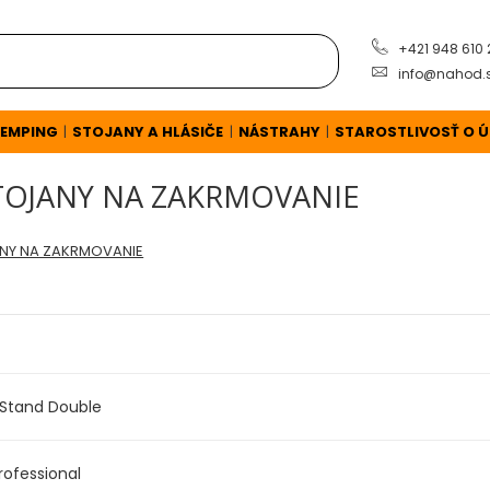
+421 948 610
info@nahod.
EMPING
STOJANY A HLÁSIČE
NÁSTRAHY
STAROSTLIVOSŤ O 
|
|
|
TOJANY NA ZAKRMOVANIE
NY NA ZAKRMOVANIE
Stand Double
rofessional