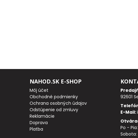
PRÚTY
TELESKOPICKÉ
PRÚTY
SUMCOVÉ
A
MORSKÉ
NAHOD.SK E-SHOP
KONT
PRÚTY
Môj účet
Predaj
Obchodné podmienky
92601 S
PRÍVLAČOVÉ
Ochrana osobných údajov
Telefó
Odstúpenie od zmluvy
E-Mail:
PRÚTY
Reklamácie
Otvára
Doprava
Po - Pia
BIČE
Platba
Sobota: 