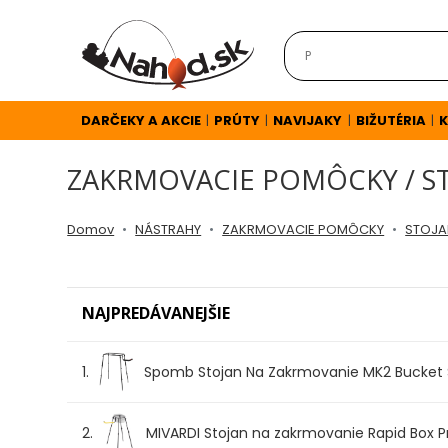
DARČEKY
A
AKCIE
DARČEKY A AKCIE
PRÚTY
NAVIJAKY
BIŽUTÉRIA
K
|
|
|
|
ZAKRMOVACIE POMÔCKY / S
NOVINKY
Domov
NÁSTRAHY
ZAKRMOVACIE POMÔCKY
STOJA
v
E-
NAJPREDÁVANEJŠIE
SHOPE
1.
Spomb Stojan Na Zakrmovanie MK2 Bucket 
TOP
AKCIE
2.
MIVARDI Stojan na zakrmovanie Rapid Box P