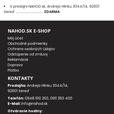
V predajni NAHOD.sk, Andreja Hlinku 3044/14, 92601
Sereď ....................................
ZDARMA
DOPLNKY K PRÚTOM
Udice na dierky
NAHOD.SK E-SHOP
Môj účet
PUZDRÁ NA PRÚTY
Obchodné podmienky
Ochrana osobných údajov
NAVIJAKY
Odstúpenie od zmluvy
Reklamácie
Doprava
PREDNÁ BRZDA
Platba
KONTAKTY
BAITRUNNER
Predajňa:
Andreja Hlinku 3044/14,
92601 Sereď
MULTIPLIKÁTORY
Telefón:
0948 610 250, 0911 350 400
E-Mail:
info@nahod.sk
NÁHRADNÉ CIEVKY
Otváracie hodiny: