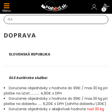
DARČEKY A AKCIE
0
Menu
NOVINKY v E-SHOPE
TOP AKCIE
DOPRAVA
Odporúčame
SLOVENSKÁ REPUBLIKA
Darčeky
AKCIA 1+1
GLS kuriérska služba:
AKCIOVÝ CAMPING
Doručenie objednávky v hodnote do 99€ / max.30 kg pri
platbe na účet............. 4,90€ s DPH
PRÚTY
Doručenie objednávky v hodnote do 99€ / max.30 kg pri
platbe na dobierku ...... 6,20€ s DPH (zahŕňa dobierku 1,30€)
Doručenie objednávky v akejkoľvek hodnote
nad 30 kg
KAPROVÉ PRÚTY