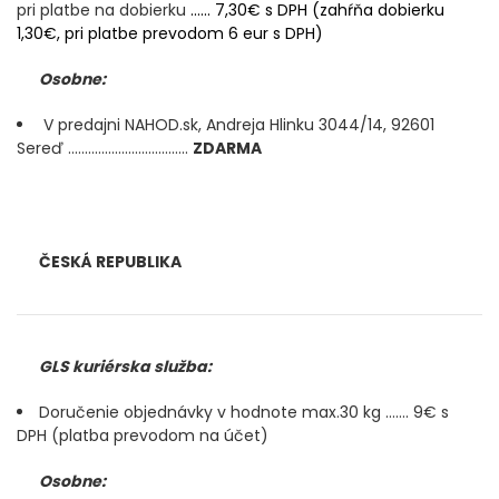
pri platbe na dobierku
...... 7,30€ s DPH (zahŕňa dobierku
1,30€, pri platbe prevodom 6 eur s DPH)
FEEDER PRÚTY
Osobne:
TELESKOPICKÉ PRÚTY
V predajni NAHOD.sk, Andreja Hlinku 3044/14, 92601
Sereď ....................................
ZDARMA
SUMCOVÉ A MORSKÉ PRÚTY
PRÍVLAČOVÉ PRÚTY
ČESKÁ REPUBLIKA
BIČE A DELIČKY
SPODOVÉ A MARKEROVACIE PRÚTY
GLS kuriérska služba:
FEEDER ŠPIČKY
Doručenie objednávky v hodnote max.30 kg ....... 9€ s
DPH (platba prevodom na účet)
MATCHOVÉ A BOLOGNESOVÉ PRÚTY
Osobne:
CESTOVNÉ PRÚTY