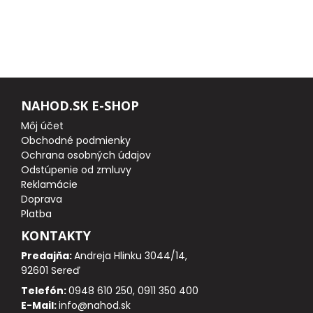
FEEDER PRÚTY
TELESKOPICKÉ PRÚTY
SUMCOVÉ A MORSKÉ PRÚTY
NAHOD.SK E-SHOP
Môj účet
PRÍVLAČOVÉ PRÚTY
Obchodné podmienky
Ochrana osobných údajov
Odstúpenie od zmluvy
BIČE A DELIČKY
Reklamácie
Doprava
SPODOVÉ A MARKEROVACIE PRÚTY
Platba
KONTAKTY
FEEDER ŠPIČKY
Predajňa:
Andreja Hlinku 3044/14,
92601 Sereď
MATCHOVÉ A BOLOGNESOVÉ PRÚTY
Telefón:
0948 610 250, 0911 350 400
E-Mail:
info@nahod.sk
CESTOVNÉ PRÚTY