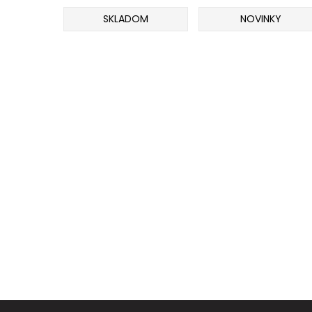
Odporúčame
SKLADOM
NOVINKY
Darčeky
AKCIA
1+1
AKCIOVÝ
CAMPING
PRÚTY
KAPROVÉ
PRÚTY
FEEDER