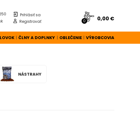
 250
Prihlásiť sa
0,00 €
0
sk
Registrovať
ÚLOVOK
ČLNY A DOPLNKY
OBLEČENIE
VÝROBCOVIA
|
|
|
NÁSTRAHY