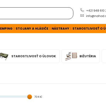
+421 948 610
info@nahod.
EMPING
STOJANY A HLÁSIČE
NÁSTRAHY
STAROSTLIVOSŤ O 
|
|
|
STAROSTLIVOSŤ O ÚLOVOK
BIŽUTÉRIA
704 €