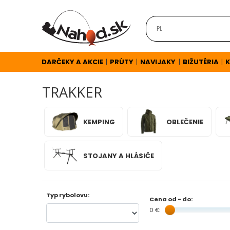
DARČEKY
A
AKCIE
DARČEKY A AKCIE
PRÚTY
NAVIJAKY
BIŽUTÉRIA
K
|
|
|
|
TRAKKER
NOVINKY
KEMPING
OBLEČENIE
v
E-
STOJANY A HLÁSIČE
SHOPE
TOP
Typ rybolovu:
Cena od - do:
AKCIE
0 €