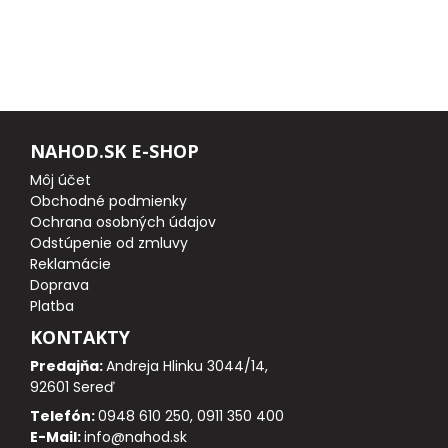
FEEDER PRÚTY
TELESKOPICKÉ PRÚTY
SUMCOVÉ A MORSKÉ PRÚTY
NAHOD.SK E-SHOP
Môj účet
PRÍVLAČOVÉ PRÚTY
Obchodné podmienky
Ochrana osobných údajov
Odstúpenie od zmluvy
BIČE A DELIČKY
Reklamácie
Doprava
SPODOVÉ A MARKEROVACIE PRÚTY
Platba
KONTAKTY
FEEDER ŠPIČKY
Predajňa:
Andreja Hlinku 3044/14,
92601 Sereď
MATCHOVÉ A BOLOGNESOVÉ PRÚTY
Telefón:
0948 610 250, 0911 350 400
E-Mail:
info@nahod.sk
CESTOVNÉ PRÚTY