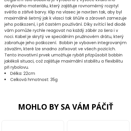
DOPLNKY K NAVIJAKOM
akrylového materiálu, který zajišťuje rovnoměrný rozptyl
světla a zářivé barvy. Klip na vlasec je navržen tak, aby byl
maximálně šetrný jak k vlasci tak šňůře a zároveň zamezuje
SPODOVÉ NAVIJAKY
jeho poškození, i při častém používání. Díky svítící led diodě
vám pomůže rychle reagovat na každý záběr za šera i v
BIŽUTÉRIA
noci. Kabel je skrytý ve speciálním pružinovém drátu, který
zabraňuje jeho poškození. Bobbin je vybaven integrovaným
VLASCE, ŠNÚRY, PLETENKY
závažím, které lze snadno zafixovat ve všech pozicích.
Tento inovativní prvek umožňuje rybáři přizpůsobit bobbin
jakékoli situaci, což zajišťuje maximální stabilitu a flexibilitu
HÁČIKY
při rybolovu.
Délka: 22cm
OBRATLÍKY A KARABÍNKY
Celková hmotnost: 35g
MONTÁŽE A KLIPY
MOHLO BY SA VÁM PÁČIŤ
hotové náväzce
HADIČKY, PREVLEKY, ROVNÁTKA