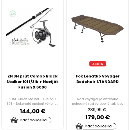
IHLY, VRTÁČIKY, DOŤAHOVAČE UZLOV
ZARÁŽKY, STOPPER
KRMÍTKA, OLOVÁ, ZÁŤAŽE
NOŽNICE A KLIEŠTE
AKCIA
TRNE, KRÚŽKY, CRIMPY
ZFISH prút Combo Black
Fox Lehátko Voyager
PVA PROGRAM
Stalker 10ft/3lb + Naviják
Bedchair STANDARD
Fusion X 6000
Doplnky na feeder a plávanú
ZFISH Black Stalker + Fusion X
Rad Voyager je extrémne
SET – Dokonalé spojení výkonu...
pohodlný rad vyrobený tak, aby
vyh...
289,99 €
144,00 €
NOŽE A BRÚSKY
179,00 €
Pridať do košíka
HRKÁLKY
Pridať do košíka