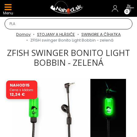
DARČEKY A AKCIE
0
Menu
NOVINKY v E-SHOPE
Domov
STOJANY A HLÁSIČE
SWINGRE A ČÍHATKA
TOP AKCIE
ZFISH swinger Bonito Light Bobbin - zelená
ZFISH SWINGER BONITO LIGHT
Odporúčame
BOBBIN - ZELENÁ
Darčeky
NAHOD15
AKCIA 1+1
Cena s kódom:
12,24 €
AKCIOVÝ CAMPING
PRÚTY
KAPROVÉ PRÚTY