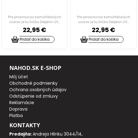
STOLÍKY DO BIVAKU
Pre priaznivcov kamuflážových
Pre priaznivcov kamuflážových
vzorov je tu tričko Delphin UV...
vzorov je tu tričko Delphin UV...
22,95 €
22,95 €
PRÍPRAVA JEDLA, NÁDOBY, OHREVY, CHLADNIČKY
Pridať do košíka
Pridať do košíka
TERMO A JEDÁLENSKÉ TAŠKY
ODPUDZOVAČE HMYZU
NAHOD.SK E-SHOP
Môj účet
VOZÍKY
Obchodné podmienky
Ochrana osobných údajov
TAŠKY, BATOHY A PUZDRA
Odstúpenie od zmluvy
Reklamácie
RYBÁRSKE DOPLNKY
Doprava
Platba
HYGIENA
KONTAKTY
Predajňa:
Andreja Hlinku 3044/14,