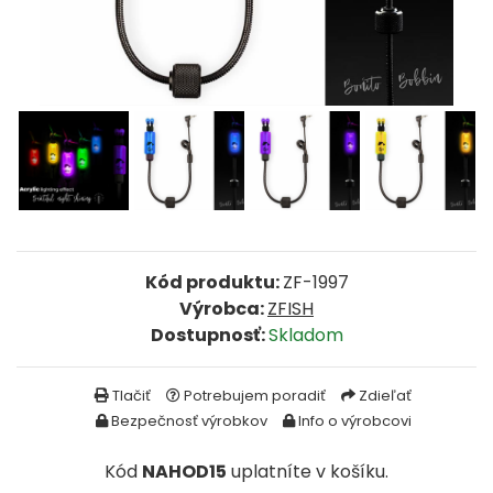
FEEDER PRÚTY
TELESKOPICKÉ PRÚTY
SUMCOVÉ A MORSKÉ PRÚTY
PRÍVLAČOVÉ PRÚTY
BIČE A DELIČKY
Kód produktu:
ZF-1997
Výrobca:
ZFISH
SPODOVÉ A MARKEROVACIE PRÚTY
Dostupnosť:
Skladom
FEEDER ŠPIČKY
Tlačiť
Potrebujem poradiť
Zdieľať
Bezpečnosť výrobkov
Info o výrobcovi
MATCHOVÉ A BOLOGNESOVÉ PRÚTY
Kód
NAHOD15
uplatníte v košíku.
CESTOVNÉ PRÚTY