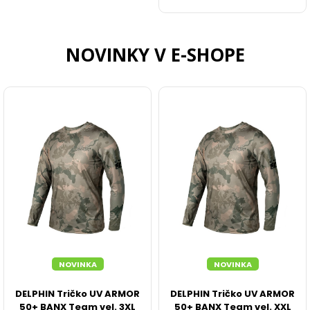
KEMPING
NOVINKY V E-SHOPE
BIVAKY A PRÍSTREŠKY
PREHOZY, DOPLNKY K BIVAKOM
DÁŽDNIKY
SPACÁKY
LEHÁTKA
KRESLÁ A STOLIČKY
NOVINKA
NOVINKA
ČELOVKY A SVETLÁ
DELPHIN Tričko UV ARMOR
DELPHIN Tričko UV ARMOR
ELEKTRONIKA, VENTILÁTORY, POWERBANKY
50+ BANX Team vel. 3XL
50+ BANX Team vel. XXL