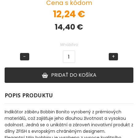
Cena s kódom
12,24
€
DOPLNKY K PRÚTOM
14,40
€
Udice na dierky
Množstvo
PUZDRÁ NA PRÚTY
−
+
NAVIJAKY
PRIDAŤ DO KOŠÍKA
PREDNÁ BRZDA
BAITRUNNER
POPIS PRODUKTU
MULTIPLIKÁTORY
Indikátor záběru Bobbin Bonito vyrobený z prémiových
materiálů, což zajišťuje jeho dlouhou životnost a vysokou
odolnost. Jedná se o unikátní a zároveň inovativní produkt z
NÁHRADNÉ CIEVKY
dílny ZFISH s evropským chráněným designem.
Elegantní tělo bobbinu je vyrobeno z vysoce kvalitního