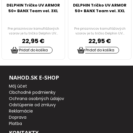
DELPHIN Tričko UV ARMOR
DELPHIN Tričko UV ARMOR
50+ BANX Team vel. 3XL
50+ BANX Team vel. XXL
STOLÍKY DO BIVAKU
PRÍPRAVA JEDLA, NÁDOBY, OHREVY, CHLADNIČKY
Pre priaznivcov kamuflážových
Pre priaznivcov kamuflážových
vzorov je tu tričko Delphin UV...
vzorov je tu tričko Delphin UV...
22,95 €
22,95 €
TERMO A JEDÁLENSKÉ TAŠKY
Pridať do košíka
Pridať do košíka
ODPUDZOVAČE HMYZU
VOZÍKY
NAHOD.SK E-SHOP
Môj účet
TAŠKY, BATOHY A PUZDRA
Obchodné podmienky
Ochrana osobných údajov
RYBÁRSKE DOPLNKY
Odstúpenie od zmluvy
Reklamácie
Doprava
HYGIENA
Platba
KONTAKTY