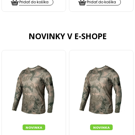
Pridať do košíka
Pridať do košíka
KEMPING
BIVAKY A PRÍSTREŠKY
NOVINKY V E-SHOPE
PREHOZY, DOPLNKY K BIVAKOM
DÁŽDNIKY
SPACÁKY
LEHÁTKA
KRESLÁ A STOLIČKY
ČELOVKY A SVETLÁ
NOVINKA
NOVINKA
ELEKTRONIKA, VENTILÁTORY, POWERBANKY