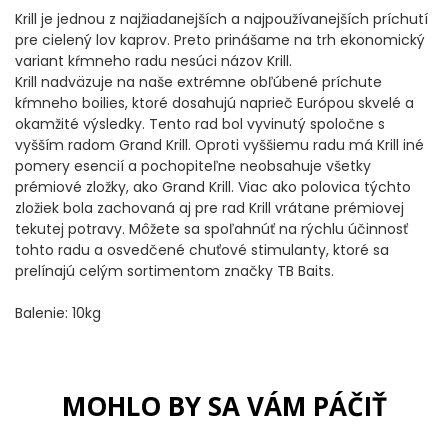
DOPLNKY K NAVIJAKOM
Krill je jednou z najžiadanejších a najpoužívanejších príchutí
pre cielený lov kaprov. Preto prinášame na trh ekonomický
variant kŕmneho radu nesúci názov Krill.
SPODOVÉ NAVIJAKY
Krill nadväzuje na naše extrémne obľúbené príchute
kŕmneho boilies, ktoré dosahujú naprieč Európou skvelé a
BIŽUTÉRIA
okamžité výsledky. Tento rad bol vyvinutý spoločne s
vyšším radom Grand Krill. Oproti vyššiemu radu má Krill iné
VLASCE, ŠNÚRY, PLETENKY
pomery esencií a pochopiteľne neobsahuje všetky
prémiové zložky, ako Grand Krill. Viac ako polovica týchto
zložiek bola zachovaná aj pre rad Krill vrátane prémiovej
HÁČIKY
tekutej potravy. Môžete sa spoľahnúť na rýchlu účinnosť
tohto radu a osvedčené chuťové stimulanty, ktoré sa
OBRATLÍKY A KARABÍNKY
prelínajú celým sortimentom značky TB Baits.
Balenie: 10kg
MONTÁŽE A KLIPY
hotové náväzce
MOHLO BY SA VÁM PÁČIŤ
HADIČKY, PREVLEKY, ROVNÁTKA