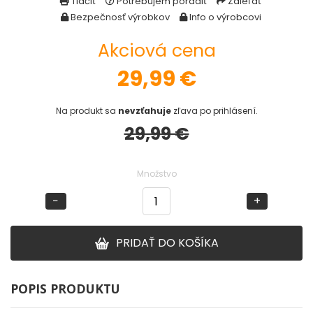
Tlačiť
Potrebujem poradiť
Zdieľať
Bezpečnosť výrobkov
Info o výrobcovi
DOPLNKY K PRÚTOM
Akciová cena
Udice na dierky
29,99
€
PUZDRÁ NA PRÚTY
Na produkt sa
nevzťahuje
zľava po prihlásení.
29,99 €
NAVIJAKY
Množstvo
PREDNÁ BRZDA
−
+
BAITRUNNER
PRIDAŤ DO KOŠÍKA
MULTIPLIKÁTORY
NÁHRADNÉ CIEVKY
POPIS PRODUKTU