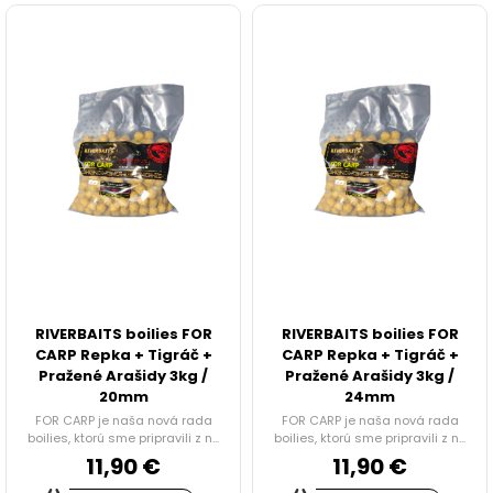
IHLY, VRTÁČIKY, DOŤAHOVAČE UZLOV
ZARÁŽKY, STOPPER
KRMÍTKA, OLOVÁ, ZÁŤAŽE
NOŽNICE A KLIEŠTE
TRNE, KRÚŽKY, CRIMPY
PVA PROGRAM
RIVERBAITS boilies FOR
RIVERBAITS boilies FOR
CARP Repka + Tigráč +
CARP Repka + Tigráč +
Doplnky na feeder a plávanú
Pražené Arašidy 3kg /
Pražené Arašidy 3kg /
20mm
24mm
NOŽE A BRÚSKY
FOR CARP je naša nová rada
FOR CARP je naša nová rada
boilies, ktorú sme pripravili z n...
boilies, ktorú sme pripravili z n...
11,90 €
11,90 €
HRKÁLKY