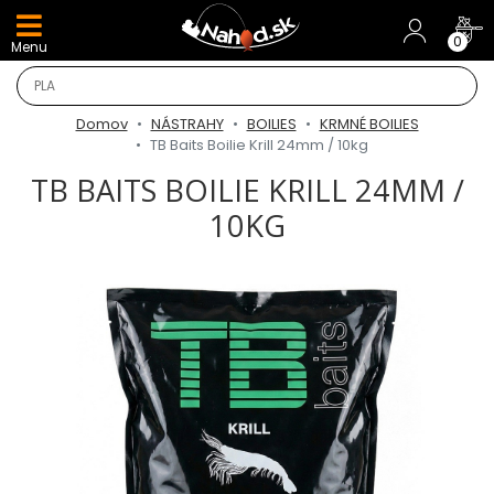
DARČEKY A AKCIE
0
Menu
NOVINKY v E-SHOPE
Domov
NÁSTRAHY
BOILIES
KRMNÉ BOILIES
TOP AKCIE
TB Baits Boilie Krill 24mm / 10kg
TB BAITS BOILIE KRILL 24MM /
Odporúčame
10KG
Darčeky
AKCIA 1+1
AKCIOVÝ CAMPING
PRÚTY
KAPROVÉ PRÚTY