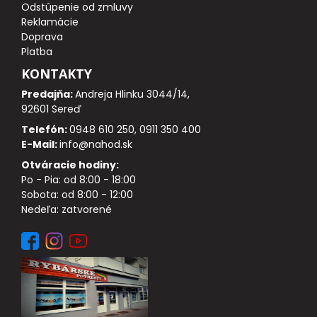
Odstúpenie od zmluvy
DOPLNKY K NAVIJAKOM
Reklamácie
Doprava
SPODOVÉ NAVIJAKY
Platba
KONTAKTY
BIŽUTÉRIA
Predajňa:
Andreja Hlinku 3044/14,
92601 Sereď
VLASCE, ŠNÚRY, PLETENKY
Telefón:
0948 610 250, 0911 350 400
E-Mail:
info@nahod.sk
HÁČIKY
Otváracie hodiny:
Po - Pia: od 8:00 - 18:00
OBRATLÍKY A KARABÍNKY
Sobota: od 8:00 - 12:00
Nedeľa: zatvorené
MONTÁŽE A KLIPY
hotové náväzce
HADIČKY, PREVLEKY, ROVNÁTKA