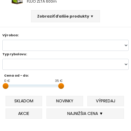
FLUO ŽLTÁ 600m
FEEDER PRÚTY
Zobraziť ďalšie produkty ▼
TELESKOPICKÉ PRÚTY
Výrobca:
SUMCOVÉ A MORSKÉ PRÚTY
Typ rybolovu:
PRÍVLAČOVÉ PRÚTY
BIČE A DELIČKY
Cena od - do:
0 €
35 €
SPODOVÉ A MARKEROVACIE PRÚTY
SKLADOM
NOVINKY
VÝPREDAJ
FEEDER ŠPIČKY
AKCIE
NAJNIŽŠIA CENA ▼
MATCHOVÉ A BOLOGNESOVÉ PRÚTY
CESTOVNÉ PRÚTY