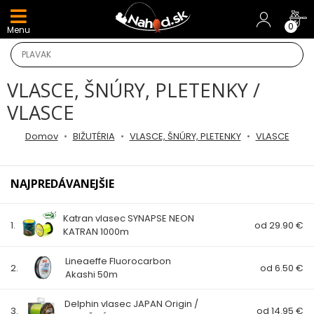
DARČEKY A AKCIE
0
Menu
NOVINKY v E-SHOPE
VLASCE, ŠNÚRY, PLETENKY /
TOP AKCIE
VLASCE
Odporúčame
Domov
BIŽUTÉRIA
VLASCE, ŠNÚRY, PLETENKY
VLASCE
Darčeky
NAJPREDÁVANEJŠIE
AKCIA 1+1
Katran vlasec SYNAPSE NEON
1.
od 29.90 €
KATRAN 1000m
AKCIOVÝ CAMPING
Lineaeffe Fluorocarbon
PRÚTY
2.
od 6.50 €
Akashi 50m
Delphin vlasec JAPAN Origin /
KAPROVÉ PRÚTY
3.
od 14.95 €