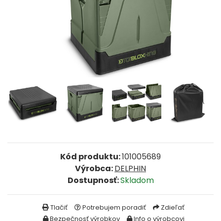
FEEDER PRÚTY
TELESKOPICKÉ PRÚTY
SUMCOVÉ A MORSKÉ PRÚTY
PRÍVLAČOVÉ PRÚTY
BIČE A DELIČKY
SPODOVÉ A MARKEROVACIE PRÚTY
Kód produktu:
101005689
Výrobca:
DELPHIN
FEEDER ŠPIČKY
Dostupnosť:
Skladom
MATCHOVÉ A BOLOGNESOVÉ PRÚTY
Tlačiť
Potrebujem poradiť
Zdieľať
Bezpečnosť výrobkov
Info o výrobcovi
CESTOVNÉ PRÚTY