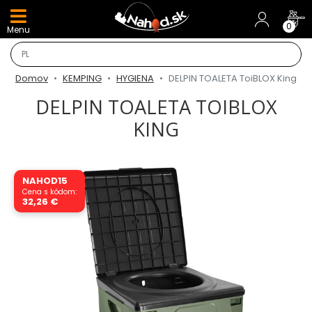
DARČEKY A AKCIE
0
Menu
NOVINKY v E-SHOPE
Domov
KEMPING
HYGIENA
DELPIN TOALETA ToiBLOX King
TOP AKCIE
DELPIN TOALETA TOIBLOX
KING
Odporúčame
Darčeky
NAHOD15
Cena s kódom:
AKCIA 1+1
32,26 €
AKCIOVÝ CAMPING
PRÚTY
KAPROVÉ PRÚTY