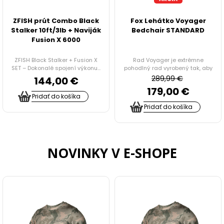
ZFISH prút Combo Black
Fox Lehátko Voyager
STOLÍKY DO BIVAKU
Stalker 10ft/3lb + Naviják
Bedchair STANDARD
Fusion X 6000
PRÍPRAVA JEDLA, NÁDOBY, OHREVY, CHLADNIČKY
ZFISH Black Stalker + Fusion X
Rad Voyager je extrémne
SET – Dokonalé spojení výkonu...
pohodlný rad vyrobený tak, aby
TERMO A JEDÁLENSKÉ TAŠKY
vyh...
289,99 €
144,00 €
179,00 €
Pridať do košíka
ODPUDZOVAČE HMYZU
Pridať do košíka
VOZÍKY
NOVINKY V E-SHOPE
TAŠKY, BATOHY A PUZDRA
RYBÁRSKE DOPLNKY
HYGIENA