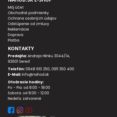
PLAVÁKY A BÓJKY
Môj účet
Obchodné podmienky
Ochrana osobných údajov
DOPLNKY K STOJANOM, SIGNALIZÁTOROM
Odstúpenie od zmluvy
Reklamácie
NÁSTRAHY
Doprava
Platba
BOILIES
KONTAKTY
Predajňa:
Andreja Hlinku 3044/14,
PRÍVLAČOVÉ NÁSTRAHY
92601 Sereď
Telefón:
0948 610 250, 0911 350 400
ZAKRMOVACIE POMÔCKY
E-Mail:
info@nahod.sk
Otváracie hodiny:
PELETY
Po - Pia: od 8:00 - 18:00
Sobota: od 8:00 - 12:00
Nedeľa: zatvorené
DIPY, POSILOVAČE, PASTY
METHOD NÁSTRAHY, WAFTER, PARTIKEL