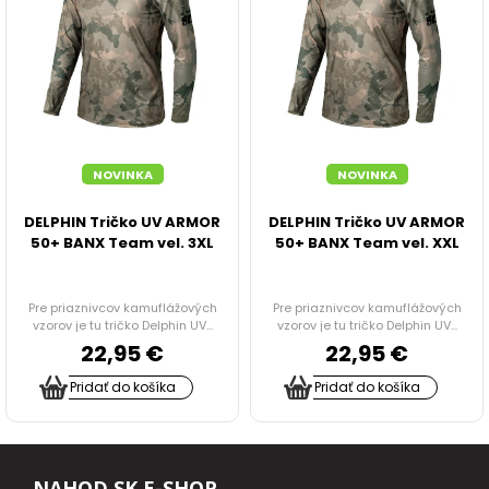
Hotové jedlá
STOJANY A HLÁSIČE
STOJANY
VIDLIČKY, ZAVRTÁVAČKY
NOVINKA
NOVINKA
DELPHIN Tričko UV ARMOR
DELPHIN Tričko UV ARMOR
HRAZDY
50+ BANX Team vel. 3XL
50+ BANX Team vel. XXL
ROHATINKY, KONCOVKY, PODPERY
Pre priaznivcov kamuflážových
Pre priaznivcov kamuflážových
vzorov je tu tričko Delphin UV...
vzorov je tu tričko Delphin UV...
HLÁSIČE
22,95 €
22,95 €
Pridať do košíka
Pridať do košíka
SADY SIGNALIZÁTOROV
SWINGRE A ČÍHATKA
NAHOD.SK E-SHOP