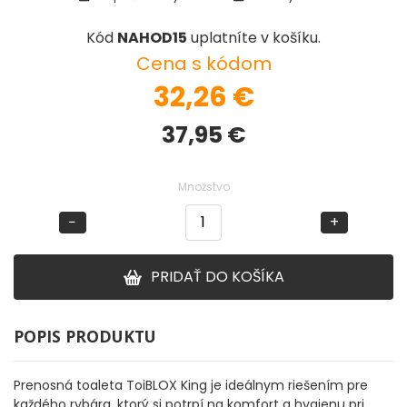
Kód
NAHOD15
uplatníte v košíku.
DOPLNKY K PRÚTOM
Cena s kódom
32,26
€
Udice na dierky
37,95
€
PUZDRÁ NA PRÚTY
NAVIJAKY
Množstvo
−
+
PREDNÁ BRZDA
PRIDAŤ DO KOŠÍKA
BAITRUNNER
MULTIPLIKÁTORY
POPIS PRODUKTU
NÁHRADNÉ CIEVKY
Prenosná toaleta ToiBLOX King je ideálnym riešením pre
každého rybára, ktorý si potrpí na komfort a hygienu pri