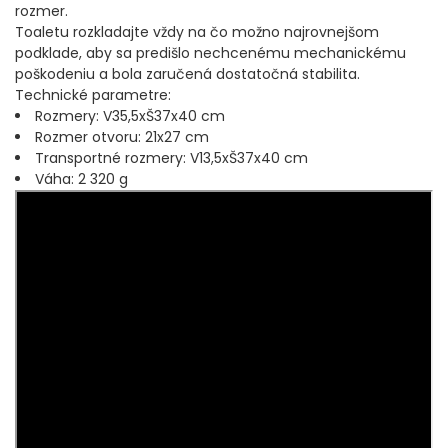
rozmer.
IHLY, VRTÁČIKY, DOŤAHOVAČE UZLOV
Toaletu rozkladajte vždy na čo možno najrovnejšom
podklade, aby sa predišlo nechcenému mechanickému
poškodeniu a bola zaručená dostatočná stabilita.
ZARÁŽKY, STOPPER
Technické parametre:
Rozmery: V35,5xŠ37x40 cm
KRMÍTKA, OLOVÁ, ZÁŤAŽE
Rozmer otvoru: 21x27 cm
Transportné rozmery: V13,5xŠ37x40 cm
NOŽNICE A KLIEŠTE
Váha: 2 320 g
TRNE, KRÚŽKY, CRIMPY
PVA PROGRAM
Doplnky na feeder a plávanú
NOŽE A BRÚSKY
HRKÁLKY