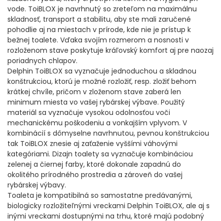
DOPLNKY K NAVIJAKOM
vode. ToiBLOX je navrhnutý so zreteľom na maximálnu
skladnosť, transport a stabilitu, aby ste mali zaručené
pohodlie aj na miestach v prírode, kde nie je prístup k
SPODOVÉ NAVIJAKY
bežnej toalete. Vďaka svojím rozmerom a nosnosti v
rozloženom stave poskytuje kráľovský komfort aj pre naozaj
BIŽUTÉRIA
poriadnych chlapov.
Delphin ToiBLOX sa vyznačuje jednoduchou a skladnou
konštrukciou, ktorú je možné rozložiť, resp. zložiť behom
VLASCE, ŠNÚRY, PLETENKY
krátkej chvíle, pričom v zloženom stave zaberá len
minimum miesta vo vašej rybárskej výbave. Použitý
HÁČIKY
materiál sa vyznačuje vysokou odolnosťou voči
mechanickému poškodeniu a vonkajším vplyvom. V
OBRATLÍKY A KARABÍNKY
kombinácií s dômyselne navrhnutou, pevnou konštrukciou
tak ToiBLOX znesie aj zaťaženie vyššími váhovými
kategóriami. Dizajn toalety sa vyznačuje kombináciou
MONTÁŽE A KLIPY
zelenej a čiernej farby, ktoré dokonale zapadnú do
okolitého prírodného prostredia a zároveň do vašej
hotové náväzce
rybárskej výbavy.
Toaleta je kompatibilná so samostatne predávanými,
biologicky rozložiteľnými vreckami Delphin ToiBLOX, ale aj s
HADIČKY, PREVLEKY, ROVNÁTKA
inými vreckami dostupnými na trhu, ktoré majú podobný