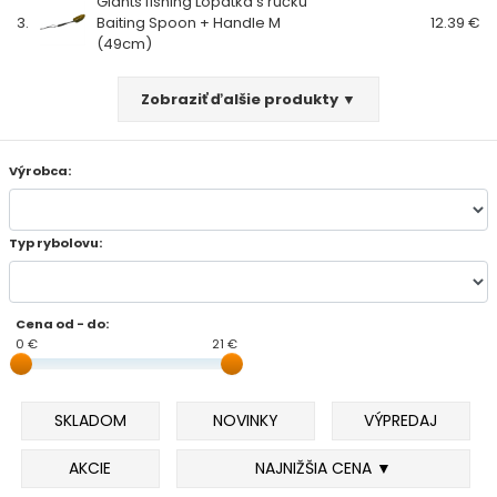
Giants fishing Lopatka s rúčku
3.
Baiting Spoon + Handle M
12.39 €
FEEDER PRÚTY
(49cm)
Zobraziť ďalšie produkty ▼
TELESKOPICKÉ PRÚTY
SUMCOVÉ A MORSKÉ PRÚTY
Výrobca:
PRÍVLAČOVÉ PRÚTY
Typ rybolovu:
BIČE A DELIČKY
Cena od - do:
SPODOVÉ A MARKEROVACIE PRÚTY
0 €
21 €
FEEDER ŠPIČKY
SKLADOM
NOVINKY
VÝPREDAJ
MATCHOVÉ A BOLOGNESOVÉ PRÚTY
AKCIE
NAJNIŽŠIA CENA ▼
CESTOVNÉ PRÚTY