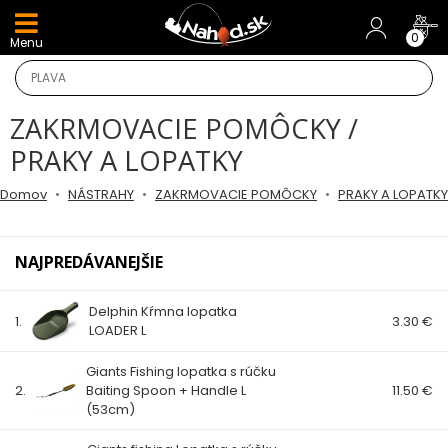
DARČEKY A AKCIE
0
Menu
NOVINKY v E-SHOPE
ZAKRMOVACIE POMÔCKY /
TOP AKCIE
PRAKY A LOPATKY
Odporúčame
Domov
NÁSTRAHY
ZAKRMOVACIE POMÔCKY
PRAKY A LOPATKY
Darčeky
NAJPREDÁVANEJŠIE
AKCIA 1+1
Delphin Kŕmna lopatka
1.
3.30 €
LOADER L
AKCIOVÝ CAMPING
Giants Fishing lopatka s rúčku
PRÚTY
2.
Baiting Spoon + Handle L
11.50 €
(53cm)
KAPROVÉ PRÚTY