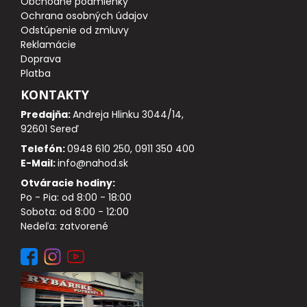
Obchodné podmienky
DOPLNKY K NAVIJAKOM
Ochrana osobných údajov
Odstúpenie od zmluvy
SPODOVÉ NAVIJAKY
Reklamácie
Doprava
Platba
BIŽUTÉRIA
KONTAKTY
VLASCE, ŠNÚRY, PLETENKY
Predajňa:
Andreja Hlinku 3044/14,
92601 Sereď
Telefón:
0948 610 250, 0911 350 400
HÁČIKY
E-Mail:
info@nahod.sk
Otváracie hodiny:
OBRATLÍKY A KARABÍNKY
Po - Pia: od 8:00 - 18:00
Sobota: od 8:00 - 12:00
MONTÁŽE A KLIPY
Nedeľa: zatvorené
hotové náväzce
HADIČKY, PREVLEKY, ROVNÁTKA