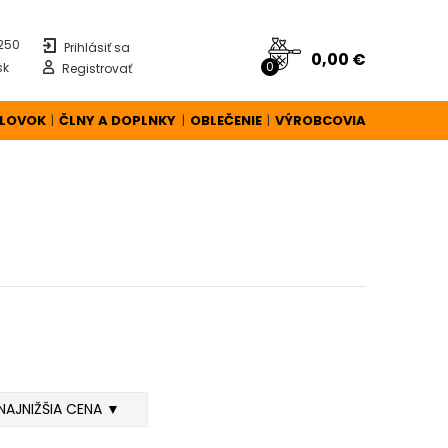
 250
Prihlásiť sa
0,00 €
0
sk
Registrovať
ÚLOVOK
ČLNY A DOPLNKY
OBLEČENIE
VÝROBCOVIA
|
|
|
NAJNIŽŠIA CENA ▼