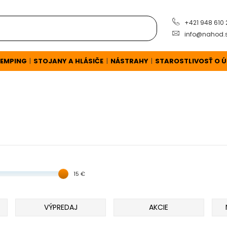
+421 948 610
info@nahod.
EMPING
STOJANY A HLÁSIČE
NÁSTRAHY
STAROSTLIVOSŤ O 
|
|
|
15 €
VÝPREDAJ
AKCIE