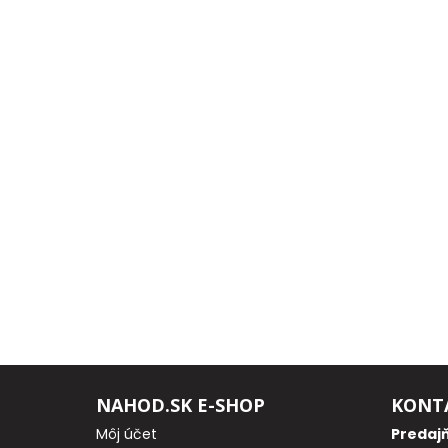
Odporúčame
Darčeky
AKCIA
1+1
AKCIOVÝ
CAMPING
PRÚTY
KAPROVÉ
PRÚTY
NAHOD.SK E-SHOP
KONT
Môj účet
Predaj
FEEDER