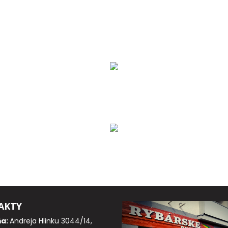
AKTY
ňa:
Andreja Hlinku 3044/14,