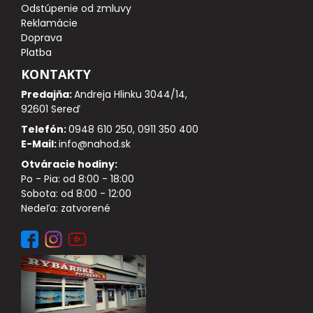
Odstúpenie od zmluvy
Reklamácie
DOPLNKY K PRÚTOM
Doprava
Platba
Udice na dierky
KONTAKTY
Predajňa:
Andreja Hlinku 3044/14,
PUZDRÁ NA PRÚTY
92601 Sereď
Telefón:
0948 610 250, 0911 350 400
NAVIJAKY
E-Mail:
info@nahod.sk
Otváracie hodiny:
Po - Pia: od 8:00 - 18:00
PREDNÁ BRZDA
Sobota: od 8:00 - 12:00
Nedeľa: zatvorené
BAITRUNNER
MULTIPLIKÁTORY
NÁHRADNÉ CIEVKY