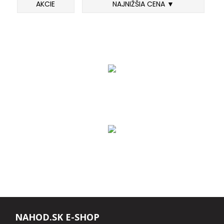
AKCIE
NAJNIŽŠIA CENA ▼
FEEDER PRÚTY
TELESKOPICKÉ PRÚTY
SUMCOVÉ A MORSKÉ PRÚTY
PRÍVLAČOVÉ PRÚTY
BIČE A DELIČKY
SPODOVÉ A MARKEROVACIE PRÚTY
FEEDER ŠPIČKY
MATCHOVÉ A BOLOGNESOVÉ PRÚTY
NAHOD.SK E-SHOP
CESTOVNÉ PRÚTY