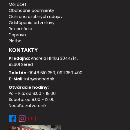
Môj účet
Obchodné podmienky
DOPLNKY K PRÚTOM
Ochrana osobných údajov
Odstúpenie od zmluvy
Reklamácie
Udice na dierky
Doprava
Platba
PUZDRÁ NA PRÚTY
KONTAKTY
Predajňa:
Andreja Hlinku 3044/14,
NAVIJAKY
92601 Sereď
Telefón:
0948 610 250, 0911 350 400
PREDNÁ BRZDA
E-Mail:
info@nahod.sk
Otváracie hodiny:
BAITRUNNER
Po - Pia: od 8:00 - 18:00
Sobota: od 8:00 - 12:00
MULTIPLIKÁTORY
Nedeľa: zatvorené
NÁHRADNÉ CIEVKY