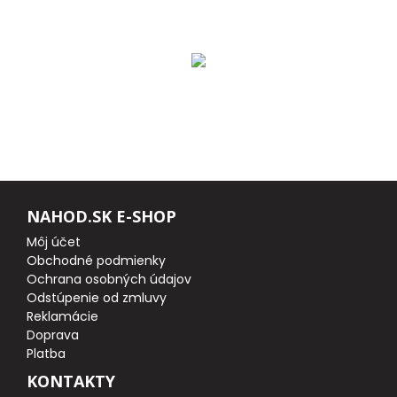
DOPLNKY K PRÚTOM
Udice na dierky
PUZDRÁ NA PRÚTY
NAVIJAKY
NAHOD.SK E-SHOP
PREDNÁ BRZDA
Môj účet
Obchodné podmienky
BAITRUNNER
Ochrana osobných údajov
Odstúpenie od zmluvy
Reklamácie
MULTIPLIKÁTORY
Doprava
Platba
NÁHRADNÉ CIEVKY
KONTAKTY