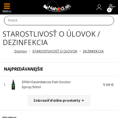
DARČEKY A AKCIE
0
Menu
NOVINKY v E-SHOPE
STAROSTLIVOSŤ O ÚLOVOK /
TOP AKCIE
DEZINFEKCIA
Odporúčame
Domov
STAROSTLIVOSŤ O ÚLOVOK
DEZINFEKCIA
Darčeky
NAJPREDÁVANEJŠIE
AKCIA 1+1
ZFISH Dezinfekcia Fish Doctor
1.
5.69 €
Spray 50ml
AKCIOVÝ CAMPING
PRÚTY
Zobraziť ďalšie produkty ▼
KAPROVÉ PRÚTY
Výrobca: