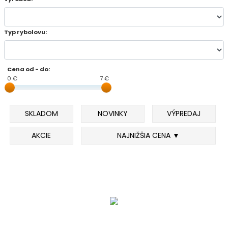
FEEDER PRÚTY
Typ rybolovu:
TELESKOPICKÉ PRÚTY
Cena od - do:
SUMCOVÉ A MORSKÉ PRÚTY
0 €
7 €
PRÍVLAČOVÉ PRÚTY
SKLADOM
NOVINKY
VÝPREDAJ
BIČE A DELIČKY
AKCIE
NAJNIŽŠIA CENA ▼
SPODOVÉ A MARKEROVACIE PRÚTY
FEEDER ŠPIČKY
MATCHOVÉ A BOLOGNESOVÉ PRÚTY
CESTOVNÉ PRÚTY