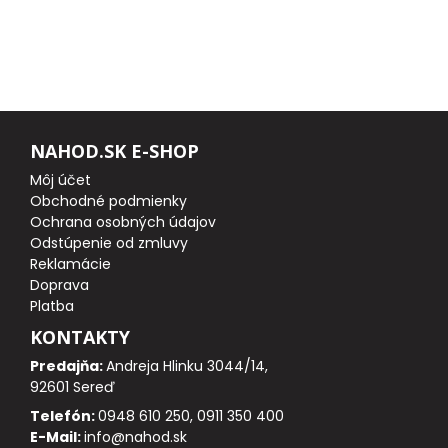
FEEDER PRÚTY
TELESKOPICKÉ PRÚTY
SUMCOVÉ A MORSKÉ PRÚTY
NAHOD.SK E-SHOP
Môj účet
PRÍVLAČOVÉ PRÚTY
Obchodné podmienky
Ochrana osobných údajov
Odstúpenie od zmluvy
BIČE A DELIČKY
Reklamácie
Doprava
SPODOVÉ A MARKEROVACIE PRÚTY
Platba
KONTAKTY
FEEDER ŠPIČKY
Predajňa:
Andreja Hlinku 3044/14,
92601 Sereď
MATCHOVÉ A BOLOGNESOVÉ PRÚTY
Telefón:
0948 610 250, 0911 350 400
E-Mail:
info@nahod.sk
CESTOVNÉ PRÚTY