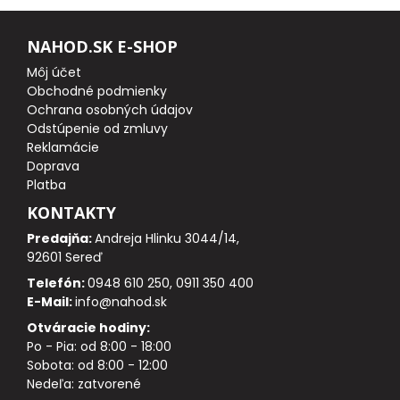
NAHOD.SK E-SHOP
DOPLNKY K PRÚTOM
Môj účet
Obchodné podmienky
Udice na dierky
Ochrana osobných údajov
Odstúpenie od zmluvy
PUZDRÁ NA PRÚTY
Reklamácie
Doprava
NAVIJAKY
Platba
KONTAKTY
PREDNÁ BRZDA
Predajňa:
Andreja Hlinku 3044/14,
92601 Sereď
BAITRUNNER
Telefón:
0948 610 250, 0911 350 400
E-Mail:
info@nahod.sk
MULTIPLIKÁTORY
Otváracie hodiny:
Po - Pia: od 8:00 - 18:00
Sobota: od 8:00 - 12:00
NÁHRADNÉ CIEVKY
Nedeľa: zatvorené