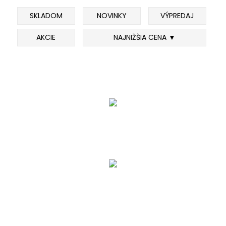
SKLADOM
NOVINKY
VÝPREDAJ
FEEDER PRÚTY
AKCIE
NAJNIŽŠIA CENA ▼
TELESKOPICKÉ PRÚTY
SUMCOVÉ A MORSKÉ PRÚTY
PRÍVLAČOVÉ PRÚTY
BIČE A DELIČKY
SPODOVÉ A MARKEROVACIE PRÚTY
FEEDER ŠPIČKY
MATCHOVÉ A BOLOGNESOVÉ PRÚTY
CESTOVNÉ PRÚTY