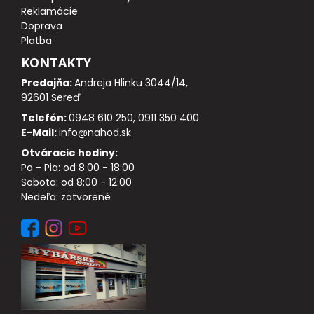
DOPLNKY K NAVIJAKOM
Reklamácie
Doprava
Platba
SPODOVÉ NAVIJAKY
KONTAKTY
BIŽUTÉRIA
Predajňa:
Andreja Hlinku 3044/14,
92601 Sereď
VLASCE, ŠNÚRY, PLETENKY
Telefón:
0948 610 250, 0911 350 400
E-Mail:
info@nahod.sk
HÁČIKY
Otváracie hodiny:
Po - Pia: od 8:00 - 18:00
Sobota: od 8:00 - 12:00
OBRATLÍKY A KARABÍNKY
Nedeľa: zatvorené
MONTÁŽE A KLIPY
hotové náväzce
HADIČKY, PREVLEKY, ROVNÁTKA