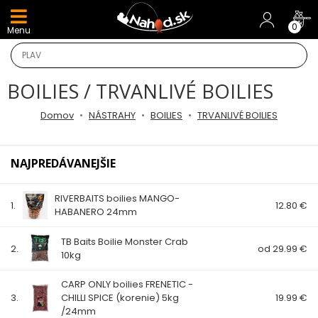
DARČEKY A AKCIE
0
Menu
NOVINKY v E-SHOPE
BOILIES / TRVANLIVÉ BOILIES
TOP AKCIE
Domov
NÁSTRAHY
BOILIES
TRVANLIVÉ BOILIES
Odporúčame
NAJPREDÁVANEJŠIE
Darčeky
RIVERBAITS boilies MANGO-
AKCIA 1+1
1.
12.80 €
HABANERO 24mm
AKCIOVÝ CAMPING
TB Baits Boilie Monster Crab
2.
od 29.99 €
10kg
PRÚTY
CARP ONLY boilies FRENETIC -
3.
CHILLI SPICE (korenie) 5kg
19.99 €
KAPROVÉ PRÚTY
/24mm