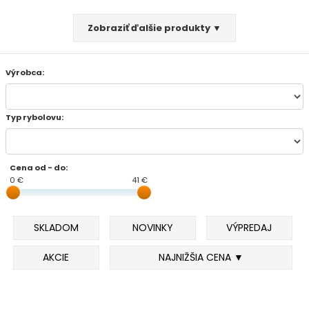
FEEDER PRÚTY
Zobraziť ďalšie produkty ▼
TELESKOPICKÉ PRÚTY
Výrobca:
SUMCOVÉ A MORSKÉ PRÚTY
Typ rybolovu:
PRÍVLAČOVÉ PRÚTY
BIČE A DELIČKY
Cena od - do:
0 €
41 €
SPODOVÉ A MARKEROVACIE PRÚTY
SKLADOM
NOVINKY
VÝPREDAJ
FEEDER ŠPIČKY
AKCIE
NAJNIŽŠIA CENA ▼
MATCHOVÉ A BOLOGNESOVÉ PRÚTY
CESTOVNÉ PRÚTY