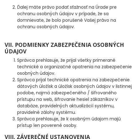
Ďalej máte právo podať sťažnosť na Úrade pre
ochranu osobných údajov v prípade, že sa
STOLÍKY DO BIVAKU
domnievate, že bolo porušené Vašej právo na
ochranu osobných údajov.
PRÍPRAVA JEDLA, NÁDOBY, OHREVY, CHLADNIČKY
VII. PODMIENKY ZABEZPEČENIA OSOBNÝCH
TERMO A JEDÁLENSKÉ TAŠKY
ÚDAJOV
Správca prehlasuje, že prijal všetky primerané
ODPUDZOVAČE HMYZU
technické a organizačné opatrenia na zabezpečenie
osobných údajov.
VOZÍKY
Správca prijal technické opatrenia na zabezpečenie
dátových úložísk a úložísk osobných údajov v listinnej
podobe, najmä zabezpečeného / šifrovaného
TAŠKY, BATOHY A PUZDRA
prístupu na web, šifrovanie hesiel zákazníkov v
databáze, pravidelných aktualizácií systému,
RYBÁRSKE DOPLNKY
pravidelné zálohy systému.
Správca prehlasuje, že k osobným údajom majú
prístup len poverené osoby.
HYGIENA
VIII. ZÁVEREČNÉ USTANOVENIA