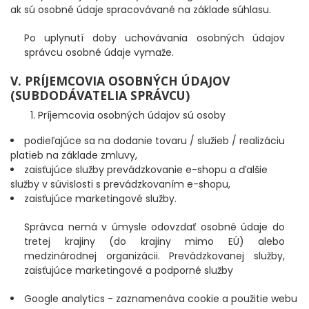
ak sú osobné údaje spracovávané na základe súhlasu.
IHLY, VRTÁČIKY, DOŤAHOVAČE UZLOV
Po uplynutí doby uchovávania osobných údajov
ZARÁŽKY, STOPPER
správcu osobné údaje vymaže.
V. PRÍJEMCOVIA OSOBNÝCH ÚDAJOV
KRMÍTKA, OLOVÁ, ZÁŤAŽE
(SUBDODÁVATELIA SPRÁVCU)
Príjemcovia osobných údajov sú osoby
NOŽNICE A KLIEŠTE
podieľajúce sa na dodanie tovaru / služieb / realizáciu
platieb na základe zmluvy,
TRNE, KRÚŽKY, CRIMPY
zaisťujúce služby prevádzkovanie e-shopu a ďalšie
služby v súvislosti s prevádzkovaním e-shopu,
PVA PROGRAM
zaisťujúce marketingové služby.
Správca nemá v úmysle odovzdať osobné údaje do
Doplnky na feeder a plávanú
tretej krajiny (do krajiny mimo EÚ) alebo
medzinárodnej organizácii. Prevádzkovanej služby,
NOŽE A BRÚSKY
zaisťujúce marketingové a podporné služby
HRKÁLKY
Google analytics - zaznamenáva cookie a použitie webu