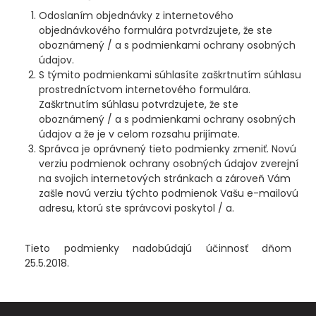
Hotové jedlá
Odoslaním objednávky z internetového
objednávkového formulára potvrdzujete, že ste
STOJANY A HLÁSIČE
oboznámený / a s podmienkami ochrany osobných
údajov.
S týmito podmienkami súhlasíte zaškrtnutím súhlasu
STOJANY
prostredníctvom internetového formulára.
Zaškrtnutím súhlasu potvrdzujete, že ste
VIDLIČKY, ZAVRTÁVAČKY
oboznámený / a s podmienkami ochrany osobných
údajov a že je v celom rozsahu prijímate.
Správca je oprávnený tieto podmienky zmeniť. Novú
HRAZDY
verziu podmienok ochrany osobných údajov zverejní
na svojich internetových stránkach a zároveň Vám
ROHATINKY, KONCOVKY, PODPERY
zašle novú verziu týchto podmienok Vašu e-mailovú
adresu, ktorú ste správcovi poskytol / a.
HLÁSIČE
Tieto podmienky nadobúdajú účinnosť dňom
SADY SIGNALIZÁTOROV
25.5.2018.
SWINGRE A ČÍHATKA