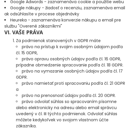
Google Adwords - zaznamenáva cookie a použitie webu
Google nákupy - žiadosť o recenziu, zaznamenáva email
KEMPING
ak odsúhlasíte v procese objednávky
Heureka - zaznamenáva konverzie nákupu a email pre
BIVAKY A PRÍSTREŠKY
službu "Overené zákazníkmi"
VI. VAŠE PRÁVA
PREHOZY, DOPLNKY K BIVAKOM
Za podmienok stanovených v GDPR máte
právo na prístup k svojim osobným údajom podľa
čl. 15 GDPR,
DÁŽDNIKY
právo opravu osobných údajov podľa čl. 16 GDPR,
prípadne obmedzenie spracovanie podľa čl. 18 GDPR.
SPACÁKY
právo na vymazanie osobných údajov podľa čl. 17
GDPR.
právo namietať proti spracovaniu podľa čl. 21 GDPR
LEHÁTKA
a
právo na prenosnosť údajov podľa čl. 20 GDPR.
KRESLÁ A STOLIČKY
právo odvolať súhlas so spracovaním písomne ​​
alebo elektronicky na adresu alebo email správcu
uvedený v čl. III týchto podmienok. Odvolať súhlas
ČELOVKY A SVETLÁ
môžete kedykoľvek vo svojom vlastnom účte
zákazníka.
ELEKTRONIKA, VENTILÁTORY, POWERBANKY