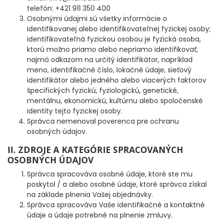
telefón: +421 911 350 400
Osobnými údajmi sú všetky informácie o
FEEDER PRÚTY
identifikovanej alebo identifikovateľnej fyzickej osoby;
identifikovateľná fyzickou osobou je fyzická osoba,
TELESKOPICKÉ PRÚTY
ktorú možno priamo alebo nepriamo identifikovať,
najmä odkazom na určitý identifikátor, napríklad
SUMCOVÉ A MORSKÉ PRÚTY
meno, identifikačné číslo, lokačné údaje, sieťový
identifikátor alebo jedného alebo viacerých faktorov
špecifických fyzickú, fyziologickú, genetické,
PRÍVLAČOVÉ PRÚTY
mentálnu, ekonomickú, kultúrnu alebo spoločenské
identity tejto fyzickej osoby.
BIČE A DELIČKY
Správca nemenoval poverenca pre ochranu
osobných údajov.
SPODOVÉ A MARKEROVACIE PRÚTY
II. ZDROJE A KATEGÓRIE SPRACOVANÝCH
OSOBNÝCH ÚDAJOV
FEEDER ŠPIČKY
Správca spracováva osobné údaje, ktoré ste mu
poskytol / a alebo osobné údaje, ktoré správca získal
MATCHOVÉ A BOLOGNESOVÉ PRÚTY
na základe plnenia Vašej objednávky.
Správca spracováva Vaše identifikačné a kontaktné
údaje a údaje potrebné na plnenie zmluvy.
CESTOVNÉ PRÚTY