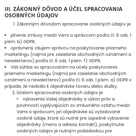
III. ZÁKONNÝ DÔVOD A ÚČEL SPRACOVANIA
OSOBNÝCH ÚDAJOV
DOPLNKY K PRÚTOM
Zákonným dôvodom spracovanie osobných údajov je
Udice na dierky
plnenie zmluvy medzi Vami a správcom podľa čl. 6 ods. 1
písm. b) GDPR,
PUZDRÁ NA PRÚTY
oprávnený záujem správcu na poskytovanie priameho
marketingu (najmä pre zasielanie obchodných oznámení a
newsletterov) podľa čl. 6 ods. 1 písm. f) GDPR,
NAVIJAKY
Váš súhlas so spracovaním na účely poskytovania
priameho marketingu (najmä pre zasielanie obchodných
PREDNÁ BRZDA
oznámení a newsletterov) podľa čl. 6 ods. 1 písm. a) GDPR v
prípade, že nedošlo k objednávke tovaru alebo služby.
Účelom spracovania osobných údajov je
BAITRUNNER
vybavenia Vašej objednávky a výkon práv a
povinností vyplývajúcich zo zmluvného vzťahu medzi
MULTIPLIKÁTORY
Vami a správcom; pri objednávke sú vyžadované
osobné údaje, ktoré sú nutné pre úspešné vybavenie
NÁHRADNÉ CIEVKY
objednávky (meno a adresa, kontakt), poskytnutie
osobných údajov je nutným požiadavkou pre