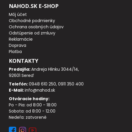
NAHOD.SK E-SHOP
PLAVÁKY A BÓJKY
Môj účet
Obchodné podmienky
DOPLNKY K STOJANOM, SIGNALIZÁTOROM
Ochrana osobných údajov
Odstúpenie od zmluvy
NÁSTRAHY
Reklamácie
Doprava
BOILIES
Platba
KONTAKTY
PRÍVLAČOVÉ NÁSTRAHY
Predajňa:
Andreja Hlinku 3044/14,
92601 Sereď
ZAKRMOVACIE POMÔCKY
Telefón:
0948 610 250, 0911 350 400
E-Mail:
info@nahod.sk
PELETY
Otváracie hodiny:
Po - Pia: od 8:00 - 18:00
Sobota: od 8:00 - 12:00
DIPY, POSILOVAČE, PASTY
Nedeľa: zatvorené
METHOD NÁSTRAHY, WAFTER, PARTIKEL