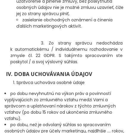
uzatvorenie a plnenie zmluvy, bez poskytnutia
DOPLNKY K NAVIJAKOM
osobných údajov nie je možné zmluvu uzavrieť, čiže
jej zo strany správcu plniť,
SPODOVÉ NAVIJAKY
zasielanie obchodných oznámení a činenia
ďalších marketingových aktivít.
BIŽUTÉRIA
3. Zo strany správcu nedochádza
k automatickému / individuálnemu rozhodovanie v
VLASCE, ŠNÚRY, PLETENKY
zmysle čl. 22 GDPR. S takýmto spracovaním ste
poskytol / a svoj výslovný súhlas.
HÁČIKY
IV. DOBA UCHOVÁVANIA ÚDAJOV
OBRATLÍKY A KARABÍNKY
Správca uchováva osobné údaje
po dobu nevyhnutnú na výkon práv a povinností
MONTÁŽE A KLIPY
vyplývajúcich zo zmluvného vzťahu medzi Vami a
správcom a uplatňovaní nárokov z týchto zmluvných
hotové náväzce
vzťahov (po dobu 15 rokov od ukončenia zmluvného
vzťahu).
po dobu, než je odvolaný súhlas so spracovaním
HADIČKY, PREVLEKY, ROVNÁTKA
osobných údajov pre účely marketingu, najdlhšie .... rokov,