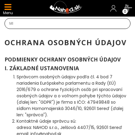
DARČEKY A AKCIE
0
Menu
NOVINKY v E-SHOPE
TOP AKCIE
OCHRANA OSOBNÝCH ÚDAJOV
Odporúčame
PODMIENKY OCHRANY OSOBNÝCH ÚDAJOV
I. ZÁKLADNÉ USTANOVENIA
Darčeky
Správcom osobných údajov podľa čl. 4 bod 7
nariadenia Európskeho parlamentu a Rady (EÚ)
AKCIA 1+1
2016/679 o ochrane fyzických osôb pri spracovaní
osobných údajov a o voľnom pohybe týchto údajov
AKCIOVÝ CAMPING
(ďalej len: "GDPR") je firma s IČO: 47949848 so
sídlom Hornomajerská 3046/10, 92601 Sereď (ďalej
len: "správca").
PRÚTY
Kontaktné údaje správcu sú:
adresa: NAHOD s.r.o., Jelšová 4407/15, 92601 Sereď
KAPROVÉ PRÚTY
email: info@nahod.sk