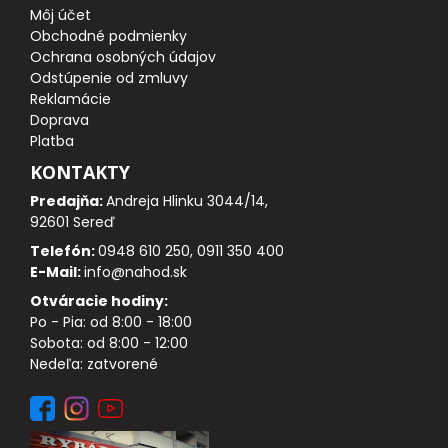
Môj účet
Obchodné podmienky
DOPLNKY K PRÚTOM
Ochrana osobných údajov
Odstúpenie od zmluvy
Reklamácie
Udice na dierky
Doprava
Platba
PUZDRÁ NA PRÚTY
KONTAKTY
Predajňa:
Andreja Hlinku 3044/14,
NAVIJAKY
92601 Sereď
Telefón:
0948 610 250, 0911 350 400
PREDNÁ BRZDA
E-Mail:
info@nahod.sk
Otváracie hodiny:
BAITRUNNER
Po - Pia: od 8:00 - 18:00
Sobota: od 8:00 - 12:00
MULTIPLIKÁTORY
Nedeľa: zatvorené
NÁHRADNÉ CIEVKY