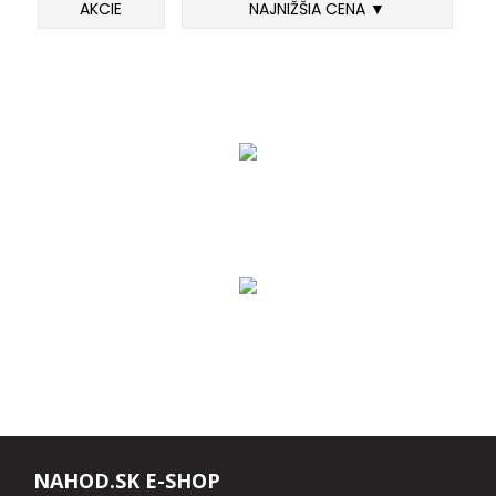
AKCIE
NAJNIŽŠIA CENA ▼
FEEDER PRÚTY
TELESKOPICKÉ PRÚTY
SUMCOVÉ A MORSKÉ PRÚTY
PRÍVLAČOVÉ PRÚTY
BIČE A DELIČKY
SPODOVÉ A MARKEROVACIE PRÚTY
FEEDER ŠPIČKY
MATCHOVÉ A BOLOGNESOVÉ PRÚTY
NAHOD.SK E-SHOP
CESTOVNÉ PRÚTY