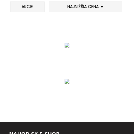
AKCIE
NAJNIŽŠIA CENA ▼
DOPLNKY K PRÚTOM
Udice na dierky
PUZDRÁ NA PRÚTY
NAVIJAKY
PREDNÁ BRZDA
BAITRUNNER
MULTIPLIKÁTORY
NÁHRADNÉ CIEVKY
NAHOD.SK E-SHOP