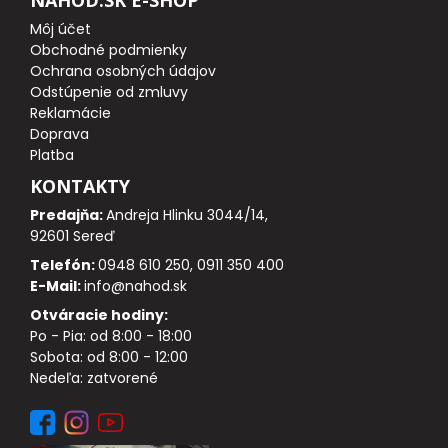
DOPLNKY K NAVIJAKOM
Môj účet
Obchodné podmienky
SPODOVÉ NAVIJAKY
Ochrana osobných údajov
Odstúpenie od zmluvy
BIŽUTÉRIA
Reklamácie
Doprava
Platba
VLASCE, ŠNÚRY, PLETENKY
KONTAKTY
Predajňa:
Andreja Hlinku 3044/14,
HÁČIKY
92601 Sereď
Telefón:
0948 610 250, 0911 350 400
OBRATLÍKY A KARABÍNKY
E-Mail:
info@nahod.sk
Otváracie hodiny:
MONTÁŽE A KLIPY
Po - Pia: od 8:00 - 18:00
Sobota: od 8:00 - 12:00
hotové náväzce
Nedeľa: zatvorené
HADIČKY, PREVLEKY, ROVNÁTKA