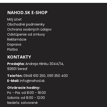
NAHOD.SK E-SHOP
DOPLNKY K PRÚTOM
Môj účet
Obchodné podmienky
Udice na dierky
Ochrana osobných údajov
Odstúpenie od zmluvy
PUZDRÁ NA PRÚTY
Reklamácie
Doprava
NAVIJAKY
Platba
KONTAKTY
PREDNÁ BRZDA
Predajňa:
Andreja Hlinku 3044/14,
92601 Sereď
BAITRUNNER
Telefón:
0948 610 250, 0911 350 400
E-Mail:
info@nahod.sk
MULTIPLIKÁTORY
Otváracie hodiny:
Po - Pia: od 8:00 - 18:00
Sobota: od 8:00 - 12:00
NÁHRADNÉ CIEVKY
Nedeľa: zatvorené