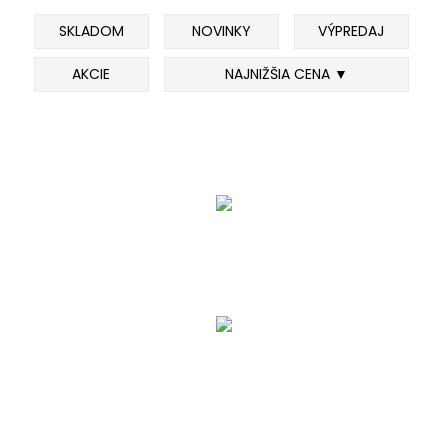
SKLADOM
NOVINKY
VÝPREDAJ
FEEDER PRÚTY
AKCIE
NAJNIŽŠIA CENA ▼
TELESKOPICKÉ PRÚTY
SUMCOVÉ A MORSKÉ PRÚTY
PRÍVLAČOVÉ PRÚTY
BIČE A DELIČKY
SPODOVÉ A MARKEROVACIE PRÚTY
FEEDER ŠPIČKY
MATCHOVÉ A BOLOGNESOVÉ PRÚTY
CESTOVNÉ PRÚTY