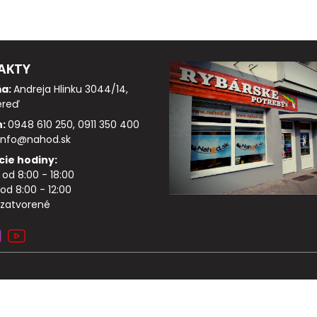
AKTY
ňa:
Andreja Hlinku 3044/14,
ereď
n:
0948 610 250, 0911 350 400
info@nahod.sk
cie hodiny:
: od 8:00 - 18:00
od 8:00 - 12:00
 zatvorené