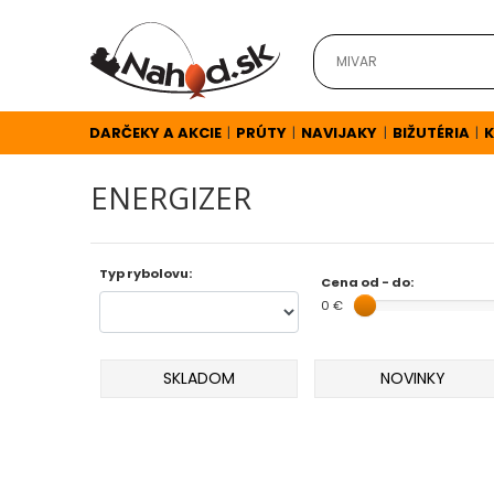
DARČEKY
A
AKCIE
DARČEKY A AKCIE
PRÚTY
NAVIJAKY
BIŽUTÉRIA
K
|
|
|
|
ENERGIZER
NOVINKY
v
Typ rybolovu:
Cena od - do:
0 €
E-
SHOPE
SKLADOM
NOVINKY
TOP
AKCIE