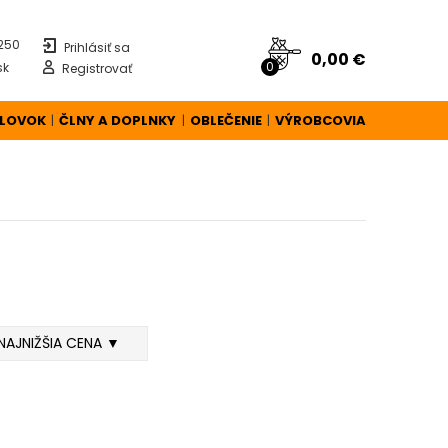
 250
Prihlásiť sa
0,00 €
0
sk
Registrovať
ÚLOVOK
ČLNY A DOPLNKY
OBLEČENIE
VÝROBCOVIA
|
|
|
NAJNIŽŠIA CENA ▼