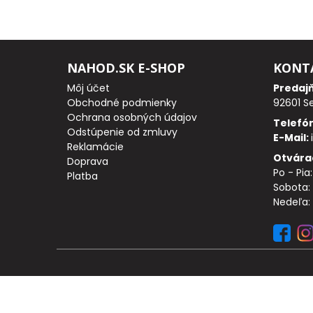
Odporúčame
Darčeky
NAHOD.SK E-SHOP
KONT
AKCIA
Môj účet
Predaj
1+1
Obchodné podmienky
92601 S
Ochrana osobných údajov
Telefó
Odstúpenie od zmluvy
AKCIOVÝ
E-Mail:
Reklamácie
Otvára
CAMPING
Doprava
Po - Pia
Platba
Sobota: 
PRÚTY
Nedeľa:
KAPROVÉ
PRÚTY
FEEDER