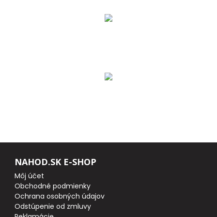
DOPLNKY K PRÚTOM
Udice na dierky
PUZDRÁ NA PRÚTY
NAVIJAKY
PREDNÁ BRZDA
BAITRUNNER
NAHOD.SK E-SHOP
MULTIPLIKÁTORY
Môj účet
Obchodné podmienky
Ochrana osobných údajov
NÁHRADNÉ CIEVKY
Odstúpenie od zmluvy
Reklamácie