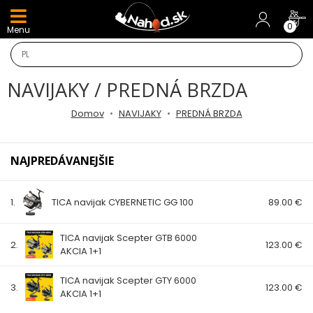
DARČEKY A AKCIE
0
Menu
NOVINKY v E-SHOPE
NAVIJAKY / PREDNÁ BRZDA
TOP AKCIE
Domov
NAVIJAKY
PREDNÁ BRZDA
Odporúčame
NAJPREDÁVANEJŠIE
Darčeky
AKCIA 1+1
1.
TICA navijak CYBERNETIC GG 100
89.00 €
AKCIOVÝ CAMPING
TICA navijak Scepter GTB 6000
2.
123.00 €
AKCIA 1+1
PRÚTY
TICA navijak Scepter GTY 6000
3.
123.00 €
AKCIA 1+1
KAPROVÉ PRÚTY