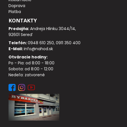
DOPLNKY K NAVIJAKOM
Doprava
Platba
SPODOVÉ NAVIJAKY
KONTAKTY
Predajňa:
Andreja Hlinku 3044/14,
BIŽUTÉRIA
92601 Sereď
Telefón:
0948 610 250, 0911 350 400
VLASCE, ŠNÚRY, PLETENKY
E-Mail:
info@nahod.sk
Otváracie hodiny:
HÁČIKY
Po - Pia: od 8:00 - 18:00
Sobota: od 8:00 - 12:00
Nedeľa: zatvorené
OBRATLÍKY A KARABÍNKY
MONTÁŽE A KLIPY
hotové náväzce
HADIČKY, PREVLEKY, ROVNÁTKA