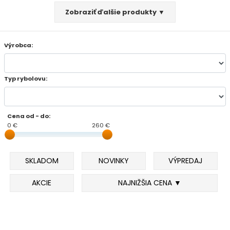
Zobraziť ďalšie produkty ▼
FEEDER PRÚTY
Výrobca:
TELESKOPICKÉ PRÚTY
SUMCOVÉ A MORSKÉ PRÚTY
Typ rybolovu:
PRÍVLAČOVÉ PRÚTY
Cena od - do:
BIČE A DELIČKY
0 €
260 €
SPODOVÉ A MARKEROVACIE PRÚTY
SKLADOM
NOVINKY
VÝPREDAJ
FEEDER ŠPIČKY
AKCIE
NAJNIŽŠIA CENA ▼
MATCHOVÉ A BOLOGNESOVÉ PRÚTY
CESTOVNÉ PRÚTY