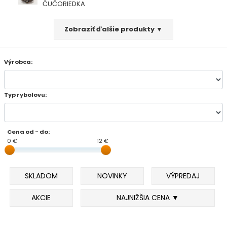
ČUČORIEDKA
FEEDER PRÚTY
Zobraziť ďalšie produkty ▼
TELESKOPICKÉ PRÚTY
Výrobca:
SUMCOVÉ A MORSKÉ PRÚTY
Typ rybolovu:
PRÍVLAČOVÉ PRÚTY
BIČE A DELIČKY
Cena od - do:
0 €
12 €
SPODOVÉ A MARKEROVACIE PRÚTY
FEEDER ŠPIČKY
SKLADOM
NOVINKY
VÝPREDAJ
AKCIE
NAJNIŽŠIA CENA ▼
MATCHOVÉ A BOLOGNESOVÉ PRÚTY
CESTOVNÉ PRÚTY