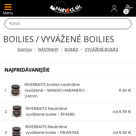
DARČEKY A AKCIE
0
Menu
NOVINKY v E-SHOPE
BOILIES / VYVÁŽENÉ BOILIES
TOP AKCIE
Domov
NÁSTRAHY
BOILIES
VYVÁŽENÉ BOILIES
Odporúčame
NAJPREDÁVANEJŠIE
Darčeky
RIVERBAITS boilies neutrálne
AKCIA 1+1
1.
vyvážené - MANGO HABANERO
6.90 €
24mm
AKCIOVÝ CAMPING
RIVERBAITS Neutrálne
2.
od 6.90 €
vyvážené boilie - ŠPANIEL
PRÚTY
RIVERBAITS Neutrálne
3.
KAPROVÉ PRÚTY
vyvážené boilie - PIKANTNÁ
od 6.90 €