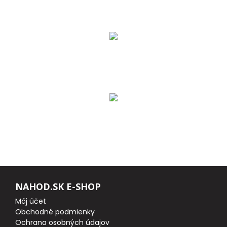
DOPLNKY K PRÚTOM
Udice na dierky
PUZDRÁ NA PRÚTY
NAVIJAKY
PREDNÁ BRZDA
BAITRUNNER
MULTIPLIKÁTORY
NAHOD.SK E-SHOP
Môj účet
NÁHRADNÉ CIEVKY
Obchodné podmienky
Ochrana osobných údajov