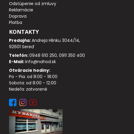
Odstúpenie od zmluvy
DOPLNKY K NAVIJAKOM
Reklamácie
Doprava
SPODOVÉ NAVIJAKY
Platba
KONTAKTY
BIŽUTÉRIA
Predajňa:
Andreja Hlinku 3044/14,
92601 Sereď
VLASCE, ŠNÚRY, PLETENKY
Telefón:
0948 610 250, 0911 350 400
E-Mail:
info@nahod.sk
HÁČIKY
Otváracie hodiny:
Po - Pia: od 8:00 - 18:00
OBRATLÍKY A KARABÍNKY
Sobota: od 8:00 - 12:00
Nedeľa: zatvorené
MONTÁŽE A KLIPY
hotové náväzce
HADIČKY, PREVLEKY, ROVNÁTKA