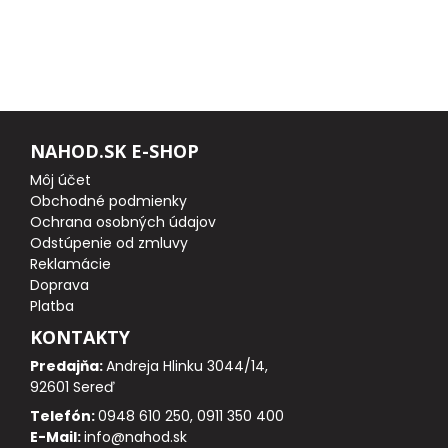
FEEDER PRÚTY
TELESKOPICKÉ PRÚTY
SUMCOVÉ A MORSKÉ PRÚTY
NAHOD.SK E-SHOP
Môj účet
PRÍVLAČOVÉ PRÚTY
Obchodné podmienky
Ochrana osobných údajov
Odstúpenie od zmluvy
BIČE A DELIČKY
Reklamácie
Doprava
SPODOVÉ A MARKEROVACIE PRÚTY
Platba
KONTAKTY
FEEDER ŠPIČKY
Predajňa:
Andreja Hlinku 3044/14,
92601 Sereď
MATCHOVÉ A BOLOGNESOVÉ PRÚTY
Telefón:
0948 610 250, 0911 350 400
E-Mail:
info@nahod.sk
CESTOVNÉ PRÚTY