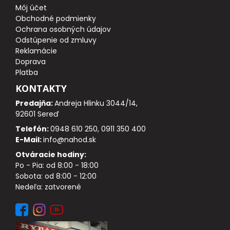
Môj účet
Obchodné podmienky
DOPLNKY K PRÚTOM
Ochrana osobných údajov
Odstúpenie od zmluvy
Reklamácie
Udice na dierky
Doprava
Platba
PUZDRÁ NA PRÚTY
KONTAKTY
Predajňa:
Andreja Hlinku 3044/14,
NAVIJAKY
92601 Sereď
Telefón:
0948 610 250, 0911 350 400
PREDNÁ BRZDA
E-Mail:
info@nahod.sk
Otváracie hodiny:
BAITRUNNER
Po - Pia: od 8:00 - 18:00
Sobota: od 8:00 - 12:00
MULTIPLIKÁTORY
Nedeľa: zatvorené
NÁHRADNÉ CIEVKY