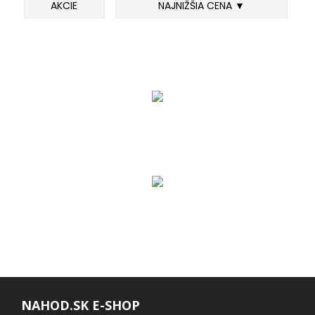
AKCIE
NAJNIŽŠIA CENA ▼
FEEDER PRÚTY
TELESKOPICKÉ PRÚTY
SUMCOVÉ A MORSKÉ PRÚTY
PRÍVLAČOVÉ PRÚTY
BIČE A DELIČKY
SPODOVÉ A MARKEROVACIE PRÚTY
FEEDER ŠPIČKY
MATCHOVÉ A BOLOGNESOVÉ PRÚTY
NAHOD.SK E-SHOP
CESTOVNÉ PRÚTY