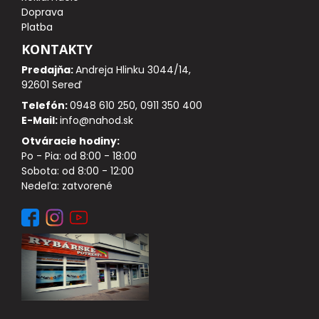
DOPLNKY K NAVIJAKOM
Doprava
Platba
SPODOVÉ NAVIJAKY
KONTAKTY
Predajňa:
Andreja Hlinku 3044/14,
BIŽUTÉRIA
92601 Sereď
Telefón:
0948 610 250, 0911 350 400
VLASCE, ŠNÚRY, PLETENKY
E-Mail:
info@nahod.sk
Otváracie hodiny:
HÁČIKY
Po - Pia: od 8:00 - 18:00
Sobota: od 8:00 - 12:00
Nedeľa: zatvorené
OBRATLÍKY A KARABÍNKY
MONTÁŽE A KLIPY
hotové náväzce
HADIČKY, PREVLEKY, ROVNÁTKA