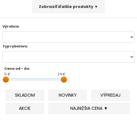
Zobraziť ďalšie produkty ▼
FEEDER PRÚTY
Výrobca:
TELESKOPICKÉ PRÚTY
SUMCOVÉ A MORSKÉ PRÚTY
Typ rybolovu:
PRÍVLAČOVÉ PRÚTY
Cena od - do:
0 €
24 €
BIČE A DELIČKY
SPODOVÉ A MARKEROVACIE PRÚTY
SKLADOM
NOVINKY
VÝPREDAJ
FEEDER ŠPIČKY
AKCIE
NAJNIŽŠIA CENA ▼
MATCHOVÉ A BOLOGNESOVÉ PRÚTY
CESTOVNÉ PRÚTY