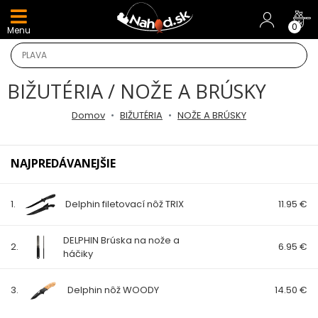
DARČEKY A AKCIE
0
Menu
NOVINKY v E-SHOPE
BIŽUTÉRIA / NOŽE A BRÚSKY
TOP AKCIE
Domov
BIŽUTÉRIA
NOŽE A BRÚSKY
Odporúčame
NAJPREDÁVANEJŠIE
Darčeky
AKCIA 1+1
1.
Delphin filetovací nôž TRIX
11.95 €
AKCIOVÝ CAMPING
DELPHIN Brúska na nože a
2.
6.95 €
háčiky
PRÚTY
3.
Delphin nôž WOODY
14.50 €
KAPROVÉ PRÚTY