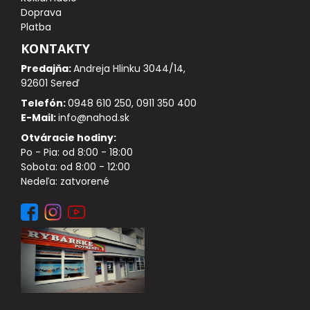
DOPLNKY K NAVIJAKOM
Doprava
Platba
SPODOVÉ NAVIJAKY
KONTAKTY
Predajňa:
Andreja Hlinku 3044/14,
BIŽUTÉRIA
92601 Sereď
Telefón:
0948 610 250, 0911 350 400
VLASCE, ŠNÚRY, PLETENKY
E-Mail:
info@nahod.sk
Otváracie hodiny:
HÁČIKY
Po - Pia: od 8:00 - 18:00
Sobota: od 8:00 - 12:00
Nedeľa: zatvorené
OBRATLÍKY A KARABÍNKY
MONTÁŽE A KLIPY
hotové náväzce
HADIČKY, PREVLEKY, ROVNÁTKA