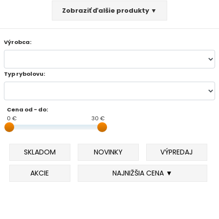
Zobraziť ďalšie produkty ▼
FEEDER PRÚTY
Výrobca:
TELESKOPICKÉ PRÚTY
SUMCOVÉ A MORSKÉ PRÚTY
Typ rybolovu:
PRÍVLAČOVÉ PRÚTY
Cena od - do:
0 €
BIČE A DELIČKY
30 €
SPODOVÉ A MARKEROVACIE PRÚTY
SKLADOM
NOVINKY
VÝPREDAJ
FEEDER ŠPIČKY
AKCIE
NAJNIŽŠIA CENA ▼
MATCHOVÉ A BOLOGNESOVÉ PRÚTY
CESTOVNÉ PRÚTY