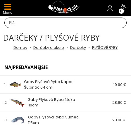
DARČEKY A AKCIE
0
Menu
NOVINKY v E-SHOPE
DARČEKY / PLYŠOVÉ RYBY
TOP AKCIE
Domov
Darčeky a akcie
Darčeky
PLYŠOVÉ RYBY
Odporúčame
NAJPREDÁVANEJŠIE
Darčeky
Gaby Plyšová Ryba Kapor
AKCIA 1+1
1.
19.90 €
Šupináč 64 cm
AKCIOVÝ CAMPING
Gaby Plyšová Ryba šťuka
2.
28.90 €
110cm
PRÚTY
Gaby Plyšová Ryba Sumec
3.
28.90 €
115cm
KAPROVÉ PRÚTY