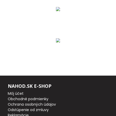
DOPLNKY K PRÚTOM
Udice na dierky
PUZDRÁ NA PRÚTY
NAVIJAKY
PREDNÁ BRZDA
BAITRUNNER
NAHOD.SK E-SHOP
MULTIPLIKÁTORY
Môj účet
Obchodné podmienky
Ochrana osobných údajov
NÁHRADNÉ CIEVKY
Odstúpenie od zmluvy
Reklamácie