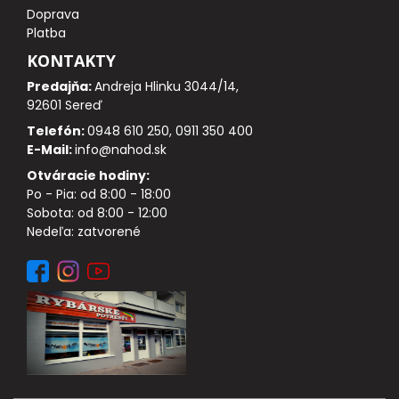
DOPLNKY K NAVIJAKOM
Doprava
Platba
SPODOVÉ NAVIJAKY
KONTAKTY
Predajňa:
Andreja Hlinku 3044/14,
BIŽUTÉRIA
92601 Sereď
Telefón:
0948 610 250, 0911 350 400
VLASCE, ŠNÚRY, PLETENKY
E-Mail:
info@nahod.sk
Otváracie hodiny:
HÁČIKY
Po - Pia: od 8:00 - 18:00
Sobota: od 8:00 - 12:00
Nedeľa: zatvorené
OBRATLÍKY A KARABÍNKY
MONTÁŽE A KLIPY
hotové náväzce
HADIČKY, PREVLEKY, ROVNÁTKA