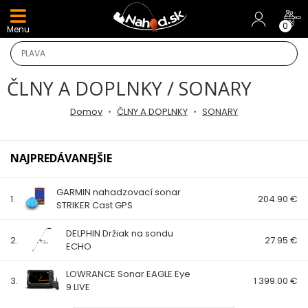
DARČEKY A AKCIE
0
Menu
NOVINKY v E-SHOPE
ČLNY A DOPLNKY / SONARY
TOP AKCIE
Domov
ČLNY A DOPLNKY
SONARY
Odporúčame
NAJPREDÁVANEJŠIE
Darčeky
GARMIN nahadzovací sonar
AKCIA 1+1
1.
204.90 €
STRIKER Cast GPS
AKCIOVÝ CAMPING
DELPHIN Držiak na sondu
2.
27.95 €
ECHO
PRÚTY
LOWRANCE Sonar EAGLE Eye
3.
1 399.00 €
9 LIVE
KAPROVÉ PRÚTY