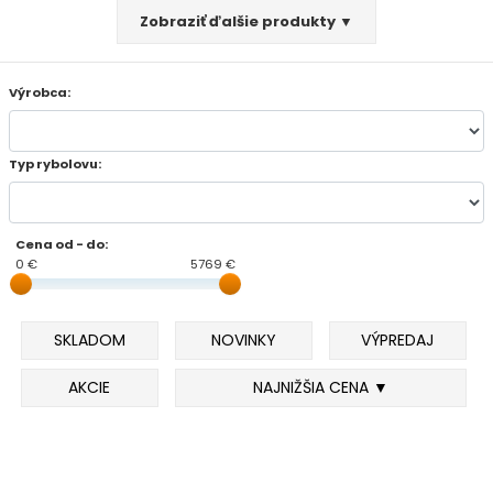
Zobraziť ďalšie produkty ▼
FEEDER PRÚTY
Výrobca:
TELESKOPICKÉ PRÚTY
SUMCOVÉ A MORSKÉ PRÚTY
Typ rybolovu:
PRÍVLAČOVÉ PRÚTY
Cena od - do:
0 €
5769 €
BIČE A DELIČKY
SPODOVÉ A MARKEROVACIE PRÚTY
SKLADOM
NOVINKY
VÝPREDAJ
FEEDER ŠPIČKY
AKCIE
NAJNIŽŠIA CENA ▼
MATCHOVÉ A BOLOGNESOVÉ PRÚTY
CESTOVNÉ PRÚTY