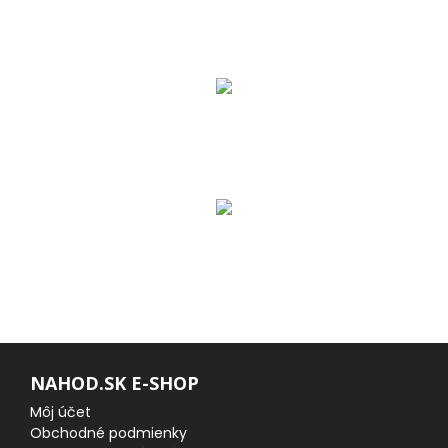
DOPLNKY K PRÚTOM
Udice na dierky
PUZDRÁ NA PRÚTY
NAVIJAKY
PREDNÁ BRZDA
BAITRUNNER
MULTIPLIKÁTORY
NAHOD.SK E-SHOP
NÁHRADNÉ CIEVKY
Môj účet
Obchodné podmienky