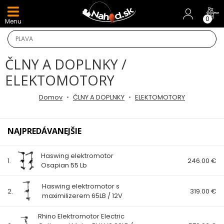
DARČEKY A AKCIE
0
Menu
NOVINKY v E-SHOPE
ČLNY A DOPLNKY /
TOP AKCIE
ELEKTOMOTORY
Odporúčame
Domov
ČLNY A DOPLNKY
ELEKTOMOTORY
Darčeky
NAJPREDÁVANEJŠIE
AKCIA 1+1
Haswing elektromotor
1.
246.00 €
Osapian 55 Lb
AKCIOVÝ CAMPING
Haswing elektromotor s
PRÚTY
2.
319.00 €
maximilizerem 65LB / 12V
Rhino Elektromotor Electric
KAPROVÉ PRÚTY