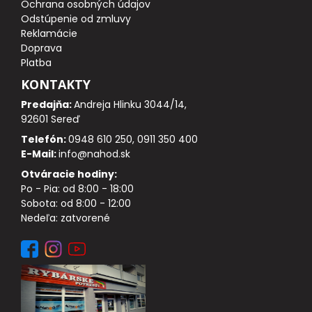
Ochrana osobných údajov
DOPLNKY K NAVIJAKOM
Odstúpenie od zmluvy
Reklamácie
SPODOVÉ NAVIJAKY
Doprava
Platba
BIŽUTÉRIA
KONTAKTY
Predajňa:
Andreja Hlinku 3044/14,
VLASCE, ŠNÚRY, PLETENKY
92601 Sereď
Telefón:
0948 610 250, 0911 350 400
HÁČIKY
E-Mail:
info@nahod.sk
Otváracie hodiny:
OBRATLÍKY A KARABÍNKY
Po - Pia: od 8:00 - 18:00
Sobota: od 8:00 - 12:00
Nedeľa: zatvorené
MONTÁŽE A KLIPY
hotové náväzce
HADIČKY, PREVLEKY, ROVNÁTKA