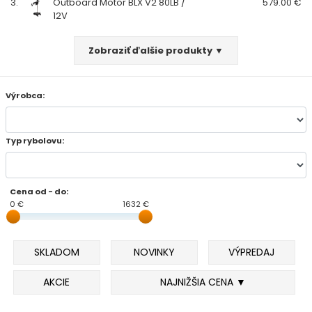
3.
Outboard Motor BLX V2 80LB /
579.00 €
12V
FEEDER PRÚTY
Zobraziť ďalšie produkty ▼
TELESKOPICKÉ PRÚTY
Výrobca:
SUMCOVÉ A MORSKÉ PRÚTY
PRÍVLAČOVÉ PRÚTY
Typ rybolovu:
BIČE A DELIČKY
Cena od - do:
0 €
SPODOVÉ A MARKEROVACIE PRÚTY
1632 €
FEEDER ŠPIČKY
SKLADOM
NOVINKY
VÝPREDAJ
MATCHOVÉ A BOLOGNESOVÉ PRÚTY
AKCIE
NAJNIŽŠIA CENA ▼
CESTOVNÉ PRÚTY