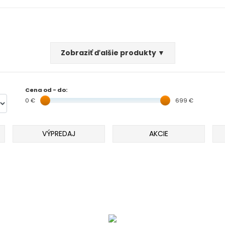
Zobraziť ďalšie produkty ▼
Cena od - do:
0 €
699 €
VÝPREDAJ
AKCIE