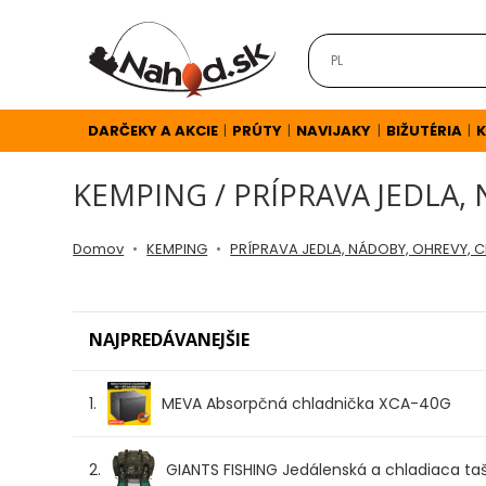
DARČEKY
A
AKCIE
DARČEKY A AKCIE
PRÚTY
NAVIJAKY
BIŽUTÉRIA
K
|
|
|
|
KEMPING / PRÍPRAVA JEDLA,
NOVINKY
Domov
KEMPING
PRÍPRAVA JEDLA, NÁDOBY, OHREVY, 
v
E-
NAJPREDÁVANEJŠIE
SHOPE
1.
MEVA Absorpčná chladnička XCA-40G
TOP
AKCIE
2.
GIANTS FISHING Jedálenská a chladiaca t