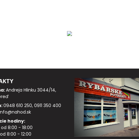
AKTY
ňa:
Andreja Hlinku 3044/14,
ereď
n:
0948 610 250, 0911 350 400
info@nahod.sk
cie hodiny:
: od 8:00 - 18:00
od 8:00 - 12:00