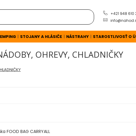
+421 948 610
info@nahod.
EMPING
STOJANY A HLÁSIČE
NÁSTRAHY
STAROSTLIVOSŤ O 
|
|
|
 NÁDOBY, OHREVY, CHLADNIČKY
CHLADNIČKY
aška FOOD BAG CARRYALL