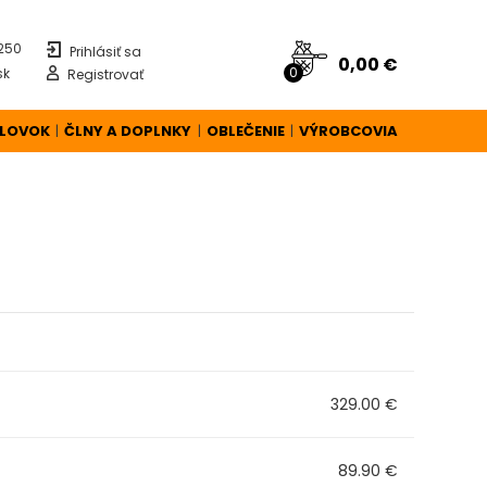
 250
Prihlásiť sa
0,00 €
0
sk
Registrovať
ÚLOVOK
ČLNY A DOPLNKY
OBLEČENIE
VÝROBCOVIA
|
|
|
329.00 €
89.90 €