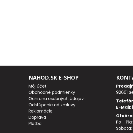
PRÚTY
TELESKOPICKÉ
PRÚTY
SUMCOVÉ
A
MORSKÉ
NAHOD.SK E-SHOP
KONT
PRÚTY
Môj účet
Predaj
Obchodné podmienky
92601 S
PRÍVLAČOVÉ
Ochrana osobných údajov
Telefó
Odstúpenie od zmluvy
E-Mail:
PRÚTY
Reklamácie
Otvára
Doprava
Po - Pia
BIČE
Platba
Sobota: 