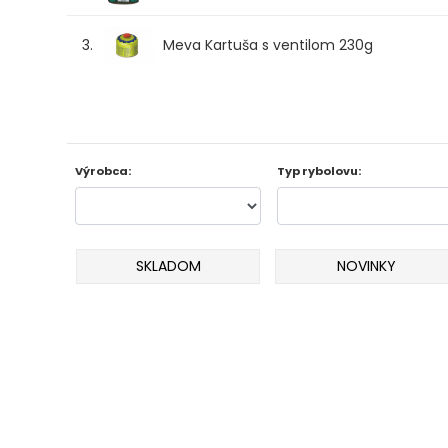
Odporúčame
3.
Meva Kartuša s ventilom 230g
Darčeky
AKCIA
1+1
Výrobca:
Typ rybolovu:
AKCIOVÝ
CAMPING
SKLADOM
NOVINKY
PRÚTY
KAPROVÉ
PRÚTY
FEEDER