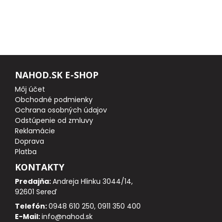
FEEDER PRÚTY
TELESKOPICKÉ PRÚTY
SUMCOVÉ A MORSKÉ PRÚTY
NAHOD.SK E-SHOP
Môj účet
PRÍVLAČOVÉ PRÚTY
Obchodné podmienky
Ochrana osobných údajov
Odstúpenie od zmluvy
BIČE A DELIČKY
Reklamácie
Doprava
SPODOVÉ A MARKEROVACIE PRÚTY
Platba
KONTAKTY
FEEDER ŠPIČKY
Predajňa:
Andreja Hlinku 3044/14,
92601 Sereď
MATCHOVÉ A BOLOGNESOVÉ PRÚTY
Telefón:
0948 610 250, 0911 350 400
E-Mail:
info@nahod.sk
CESTOVNÉ PRÚTY