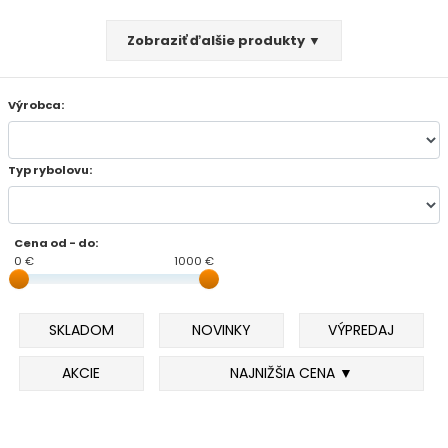
FEEDER PRÚTY
Zobraziť ďalšie produkty ▼
TELESKOPICKÉ PRÚTY
Výrobca:
SUMCOVÉ A MORSKÉ PRÚTY
Typ rybolovu:
PRÍVLAČOVÉ PRÚTY
BIČE A DELIČKY
Cena od - do:
0 €
1000 €
SPODOVÉ A MARKEROVACIE PRÚTY
SKLADOM
NOVINKY
VÝPREDAJ
FEEDER ŠPIČKY
AKCIE
NAJNIŽŠIA CENA ▼
MATCHOVÉ A BOLOGNESOVÉ PRÚTY
CESTOVNÉ PRÚTY