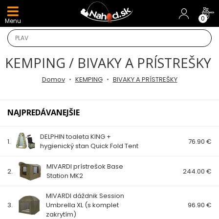
DARČEKY A AKCIE
0
Menu
NOVINKY v E-SHOPE
KEMPING / BIVAKY A PRÍSTREŠKY
TOP AKCIE
Domov
KEMPING
BIVAKY A PRÍSTREŠKY
Odporúčame
NAJPREDÁVANEJŠIE
Darčeky
DELPHIN toaleta KING +
AKCIA 1+1
1.
76.90 €
hygienický stan Quick Fold Tent
AKCIOVÝ CAMPING
MIVARDI prístrešok Base
2.
244.00 €
Station MK2
PRÚTY
MIVARDI dáždnik Session
3.
Umbrella XL (s komplet
96.90 €
KAPROVÉ PRÚTY
zakrytím)