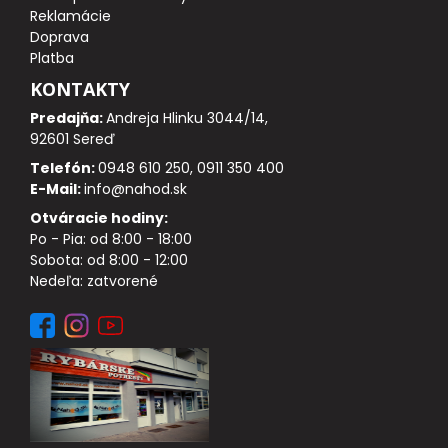
DOPLNKY K NAVIJAKOM
Reklamácie
Doprava
Platba
SPODOVÉ NAVIJAKY
KONTAKTY
BIŽUTÉRIA
Predajňa:
Andreja Hlinku 3044/14,
92601 Sereď
VLASCE, ŠNÚRY, PLETENKY
Telefón:
0948 610 250, 0911 350 400
E-Mail:
info@nahod.sk
HÁČIKY
Otváracie hodiny:
Po - Pia: od 8:00 - 18:00
Sobota: od 8:00 - 12:00
OBRATLÍKY A KARABÍNKY
Nedeľa: zatvorené
MONTÁŽE A KLIPY
hotové náväzce
HADIČKY, PREVLEKY, ROVNÁTKA