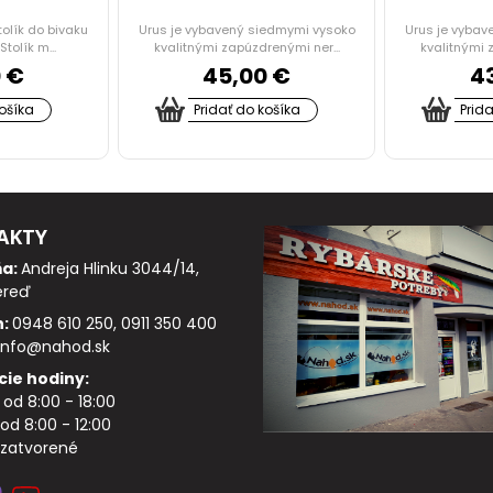
tolík do bivaku
Urus je vybavený siedmymi vysoko
Urus je vybav
tolík m...
kvalitnými zapúzdrenými ner...
kvalitnými 
 €
45,00 €
4
košíka
Pridať do košíka
Prid
AKTY
ňa:
Andreja Hlinku 3044/14,
ereď
n:
0948 610 250, 0911 350 400
info@nahod.sk
cie hodiny:
: od 8:00 - 18:00
od 8:00 - 12:00
 zatvorené