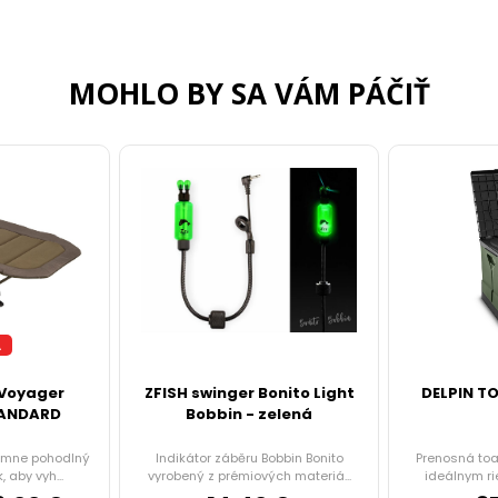
MOHLO BY SA VÁM PÁČIŤ
A
 Voyager
ZFISH swinger Bonito Light
DELPIN T
TANDARD
Bobbin - zelená
rémne pohodlný
Indikátor záběru Bobbin Bonito
Prenosná toa
 aby vyh...
vyrobený z prémiových materiá...
ideálnym ri