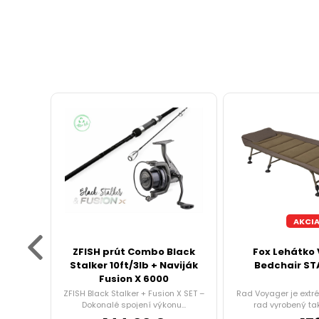
A
DELIČKY
SPODOVÉ
A
MARKEROVACIE
PRÚTY
FEEDER
ŠPIČKY
AKCI
MATCHOVÉ
 +
ZFISH prút Combo Black
Fox Lehátko
A
mpa
Stalker 10ft/3lb + Naviják
Bedchair S
Fusion X 6000
BOLOGNESOVÉ
ýhodnenú
ZFISH Black Stalker + Fusion X SET –
Rad Voyager je ext
l...
Dokonalé spojení výkonu...
rad vyrobený tak,
PRÚTY