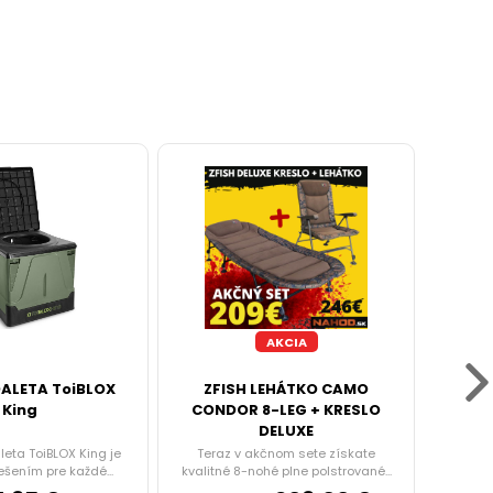
AKCIA
OALETA ToiBLOX
ZFISH LEHÁTKO CAMO
N
King
CONDOR 8-LEG + KRESLO
Au
DELUXE
leta ToiBLOX King je
Teraz v akčnom sete získate
NGT lim
ešením pre každé...
kvalitné 8-nohé plne polstrované...
cen