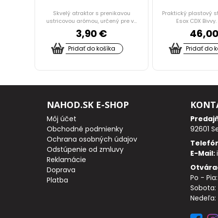
ica Zest
Skvelý atraktor s prenikavou
Praktický plastový s
NAVIJAKY
m ...
ustricovou arómou, určený pre v...
Esox CDX Bivvy. S
3,90 €
46,00
Pridať do košíka
Pridať do 
PREDNÁ
BRZDA
NAHOD.SK E-SHOP
KONT
BAITRUNNER
Môj účet
Predaj
Obchodné podmienky
92601 S
MULTIPLIKÁTORY
Ochrana osobných údajov
Telefó
Odstúpenie od zmluvy
NÁHRADNÉ
E-Mail:
Reklamácie
Otvára
Doprava
CIEVKY
Po - Pia
Platba
Sobota: 
DOPLNKY
Nedeľa:
K