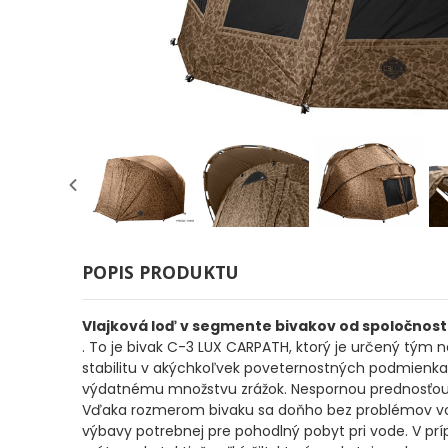
Odporúčame
Darčeky
AKCIA
1+1
AKCIOVÝ
CAMPING
PRÚTY
POPIS PRODUKTU
Vlajková loď v segmente bivakov od spoločnos
. To je bivak C-3 LUX CARPATH, ktorý je určený tý
KAPROVÉ
stabilitu v akýchkoľvek poveternostných podmienkac
výdatnému množstvu zrážok. Nespornou prednosťou b
PRÚTY
Vďaka rozmerom bivaku sa doňho bez problémov vojdú
výbavy potrebnej pre pohodlný pobyt pri vode. V pr
FEEDER