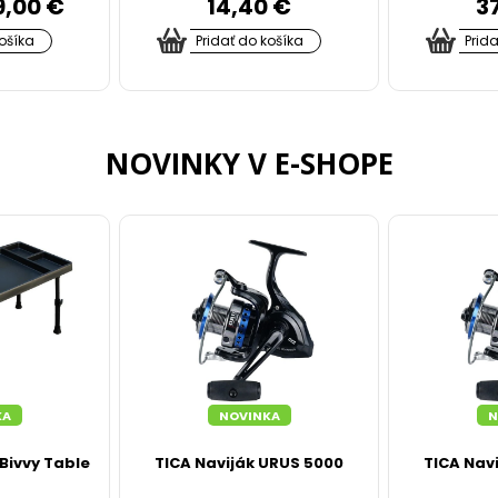
9,00 €
14,40 €
3
košíka
Pridať do košíka
Prid
NOVINKY V E-SHOPE
KA
NOVINKA
N
 Bivvy Table
TICA Naviják URUS 5000
TICA Nav