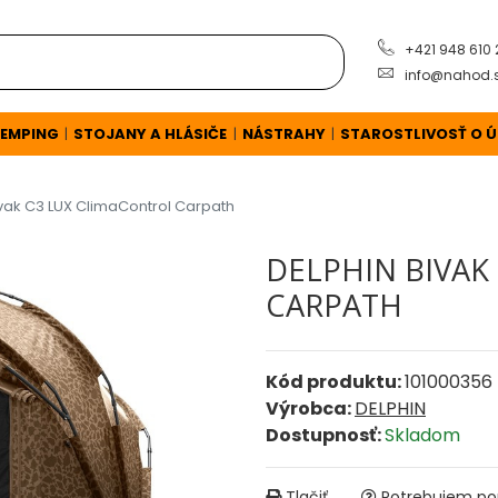
+421 948 610
info@nahod.
EMPING
STOJANY A HLÁSIČE
NÁSTRAHY
STAROSTLIVOSŤ O 
|
|
|
ivak C3 LUX ClimaControl Carpath
DELPHIN BIVAK
CARPATH
Kód produktu:
101000356
Výrobca:
DELPHIN
Dostupnosť:
Skladom
Tlačiť
Potrebujem por