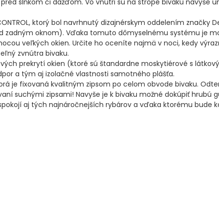
anu pred slnkom či dažďom. Vo vnútri sú na strope bivaku navyše 
ONTROL, ktorý bol navrhnutý dizajnérskym oddelením značky De
nad zadným oknom). Vďaka tomuto dômyselnému systému je mož
pomocou veľkých okien. Určite ho oceníte najmä v noci, kedy vý
eľný zvnútra bivaku.
vých prekrytí okien (ktoré sú štandardne moskytiérové s látkov
dpor a tým aj izolačné vlastnosti samotného plášťa.
orá je fixovaná kvalitným zipsom po celom obvode bivaku. Odte
távaní suchými zipsami! Navyše je k bivaku možné dokúpiť hrubú
spokojí aj tých najnáročnejších rybárov a vďaka ktorému bude 