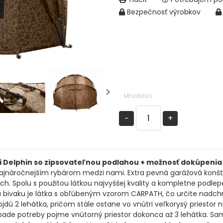
Bezpečnosť výrobkov
Množstvo
−
+
ti Delphin so zipsovateľnou podlahou + možnosť dokúpeni
m najnáročnejším rybárom medzi nami. Extra pevná garážová konš
h. Spolu s použitou látkou najvyššej kvality a kompletne podle
ivaku je látka s obľúbeným vzorom CARPATH, čo určite nadchne 
 2 lehátka, pričom stále ostane vo vnútri veľkorysý priestor n
ípade potreby pojme vnútorný priestor dokonca až 3 lehátka. Sa