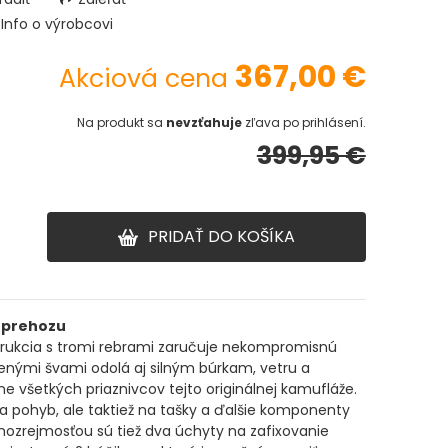
Info o výrobcovi
367,00
€
Akciová cena
Na produkt sa
nevzťahuje
zľava po prihlásení.
399,95 €
PRIDAŤ DO KOŠÍKA
a prehozu
trukcia s tromi rebrami zaručuje nekompromisnú
penými švami odolá aj silným búrkam, vetru a
všetkých priaznivcov tejto originálnej kamufláže.
a pohyb, ale taktiež na tašky a ďalšie komponenty
mozrejmosťou sú tiež dva úchyty na zafixovanie