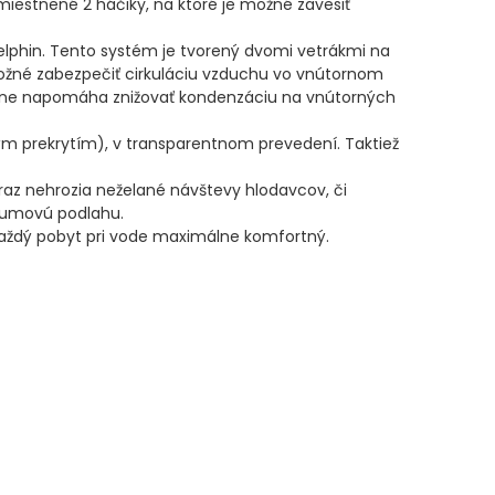
umiestnené 2 háčiky, na ktoré je možné zavesiť
lphin. Tento systém je tvorený dvomi vetrákmi na
né zabezpečiť cirkuláciu vzduchu vo vnútornom
razne napomáha znižovať kondenzáciu na vnútorných
ým prekrytím), v transparentnom prevedení. Taktiež
raz nehrozia neželané návštevy hlodavcov, či
 gumovú podlahu.
každý pobyt pri vode maximálne komfortný.