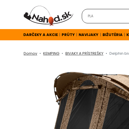
DARČEKY
A
AKCIE
DARČEKY A AKCIE
PRÚTY
NAVIJAKY
BIŽUTÉRIA
K
|
|
|
|
Domov
KEMPING
BIVAKY A PRÍSTREŠKY
Delphin b
NOVINKY
v
E-
SHOPE
TOP
AKCIE