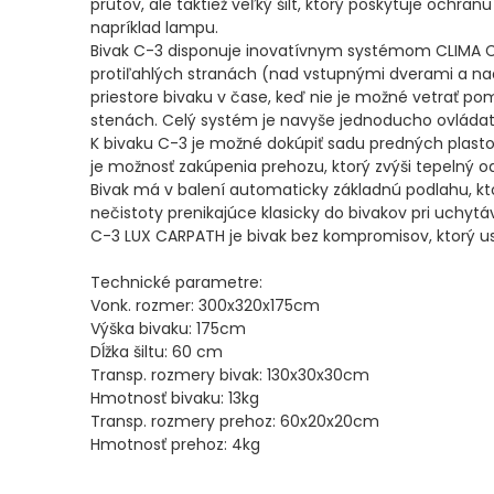
prútov, ale taktiež veľký šilt, ktorý poskytuje ochr
napríklad lampu.
PRÚTY
Bivak C-3 disponuje inovatívnym systémom CLIMA C
protiľahlých stranách (nad vstupnými dverami a 
TELESKOPICKÉ
priestore bivaku v čase, keď nie je možné vetrať 
stenách. Celý systém je navyše jednoducho ovládat
PRÚTY
K bivaku C-3 je možné dokúpiť sadu predných plasto
je možnosť zakúpenia prehozu, ktorý zvýši tepelný o
SUMCOVÉ
Bivak má v balení automaticky základnú podlahu, kt
nečistoty prenikajúce klasicky do bivakov pri uchy
A
C-3 LUX CARPATH je bivak bez kompromisov, ktorý u
MORSKÉ
Technické parametre:
Vonk. rozmer: 300x320x175cm
PRÚTY
Výška bivaku: 175cm
Dĺžka šiltu: 60 cm
PRÍVLAČOVÉ
Transp. rozmery bivak: 130x30x30cm
Hmotnosť bivaku: 13kg
PRÚTY
Transp. rozmery prehoz: 60x20x20cm
Hmotnosť prehoz: 4kg
BIČE