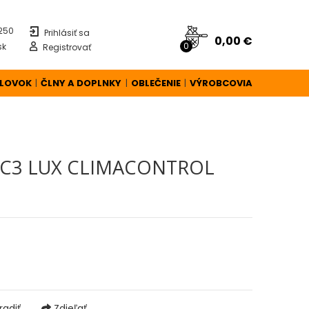
 250
Prihlásiť sa
0,00 €
0
sk
Registrovať
ÚLOVOK
ČLNY A DOPLNKY
OBLEČENIE
VÝROBCOVIA
|
|
|
 C3 LUX CLIMACONTROL
adiť
Zdieľať