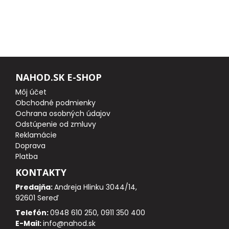
FEEDER PRÚTY
TELESKOPICKÉ PRÚTY
SUMCOVÉ A MORSKÉ PRÚTY
NAHOD.SK E-SHOP
Môj účet
PRÍVLAČOVÉ PRÚTY
Obchodné podmienky
Ochrana osobných údajov
Odstúpenie od zmluvy
BIČE A DELIČKY
Reklamácie
Doprava
SPODOVÉ A MARKEROVACIE PRÚTY
Platba
KONTAKTY
FEEDER ŠPIČKY
Predajňa:
Andreja Hlinku 3044/14,
92601 Sereď
MATCHOVÉ A BOLOGNESOVÉ PRÚTY
Telefón:
0948 610 250, 0911 350 400
E-Mail:
info@nahod.sk
CESTOVNÉ PRÚTY