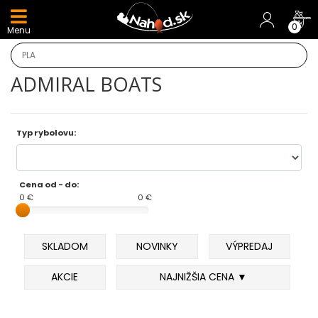
DARČEKY A AKCIE
0
Menu
NOVINKY v E-SHOPE
ADMIRAL BOATS
TOP AKCIE
Odporúčame
Typ rybolovu:
Darčeky
Cena od - do:
0 €
0 €
AKCIA 1+1
AKCIOVÝ CAMPING
SKLADOM
NOVINKY
VÝPREDAJ
PRÚTY
AKCIE
NAJNIŽŠIA CENA ▼
KAPROVÉ PRÚTY