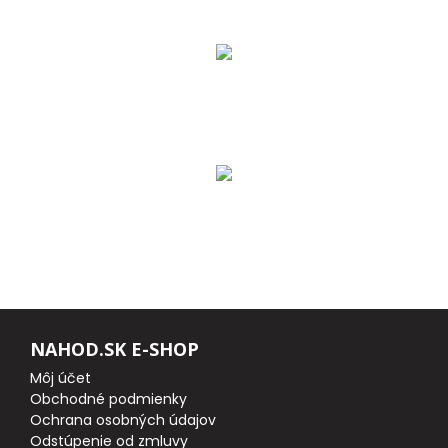
DOPLNKY K PRÚTOM
Udice na dierky
PUZDRÁ NA PRÚTY
NAVIJAKY
PREDNÁ BRZDA
BAITRUNNER
NAHOD.SK E-SHOP
MULTIPLIKÁTORY
Môj účet
Obchodné podmienky
NÁHRADNÉ CIEVKY
Ochrana osobných údajov
Odstúpenie od zmluvy