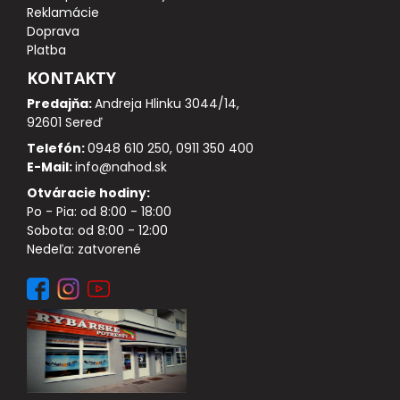
DOPLNKY K NAVIJAKOM
Reklamácie
Doprava
Platba
SPODOVÉ NAVIJAKY
KONTAKTY
BIŽUTÉRIA
Predajňa:
Andreja Hlinku 3044/14,
92601 Sereď
Telefón:
0948 610 250, 0911 350 400
VLASCE, ŠNÚRY, PLETENKY
E-Mail:
info@nahod.sk
Otváracie hodiny:
HÁČIKY
Po - Pia: od 8:00 - 18:00
Sobota: od 8:00 - 12:00
OBRATLÍKY A KARABÍNKY
Nedeľa: zatvorené
MONTÁŽE A KLIPY
hotové náväzce
HADIČKY, PREVLEKY, ROVNÁTKA