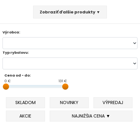
Zobraziť ďalšie produkty ▼
FEEDER PRÚTY
TELESKOPICKÉ PRÚTY
Výrobca:
SUMCOVÉ A MORSKÉ PRÚTY
Typ rybolovu:
PRÍVLAČOVÉ PRÚTY
Cena od - do:
BIČE A DELIČKY
0 €
131 €
SPODOVÉ A MARKEROVACIE PRÚTY
SKLADOM
NOVINKY
VÝPREDAJ
FEEDER ŠPIČKY
AKCIE
NAJNIŽŠIA CENA ▼
MATCHOVÉ A BOLOGNESOVÉ PRÚTY
CESTOVNÉ PRÚTY