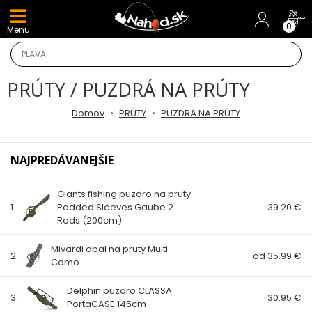
DARČEKY A AKCIE
0
Menu
NOVINKY v E-SHOPE
PRÚTY / PUZDRÁ NA PRÚTY
TOP AKCIE
Domov
PRÚTY
PUZDRÁ NA PRÚTY
Odporúčame
NAJPREDÁVANEJŠIE
Darčeky
Giants fishing puzdro na pruty
AKCIA 1+1
1.
Padded Sleeves Gaube 2
39.20 €
Rods (200cm)
AKCIOVÝ CAMPING
Mivardi obal na pruty Multi
2.
od 35.99 €
Camo
PRÚTY
Delphin puzdro CLASSA
3.
30.95 €
KAPROVÉ PRÚTY
PortaCASE 145cm