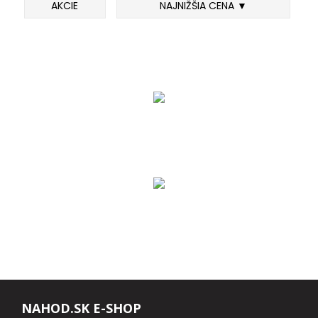
AKCIE
NAJNIŽŠIA CENA ▼
FEEDER PRÚTY
TELESKOPICKÉ PRÚTY
SUMCOVÉ A MORSKÉ PRÚTY
PRÍVLAČOVÉ PRÚTY
BIČE A DELIČKY
SPODOVÉ A MARKEROVACIE PRÚTY
FEEDER ŠPIČKY
MATCHOVÉ A BOLOGNESOVÉ PRÚTY
NAHOD.SK E-SHOP
CESTOVNÉ PRÚTY