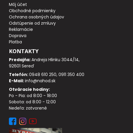
Môj účet
Obchodné podmienky
DOPLNKY K PRÚTOM
Ochrana osobných údajov
Odstúpenie od zmluvy
Reklamácie
Udice na dierky
Doprava
Platba
PUZDRÁ NA PRÚTY
KONTAKTY
Predajňa:
Andreja Hlinku 3044/14,
NAVIJAKY
92601 Sereď
Telefón:
0948 610 250, 0911 350 400
PREDNÁ BRZDA
E-Mail:
info@nahod.sk
Otváracie hodiny:
BAITRUNNER
Po - Pia: od 8:00 - 18:00
Sobota: od 8:00 - 12:00
MULTIPLIKÁTORY
Nedeľa: zatvorené
NÁHRADNÉ CIEVKY