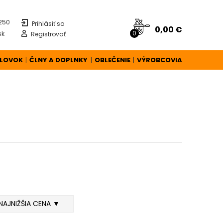
 250
Prihlásiť sa
0,00 €
0
sk
Registrovať
ÚLOVOK
ČLNY A DOPLNKY
OBLEČENIE
VÝROBCOVIA
|
|
|
NAJNIŽŠIA CENA ▼