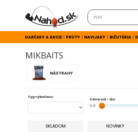
DARČEKY
A
AKCIE
DARČEKY A AKCIE
PRÚTY
NAVIJAKY
BIŽUTÉRIA
K
|
|
|
|
MIKBAITS
NOVINKY
NÁSTRAHY
v
E-
Typ rybolovu:
SHOPE
Cena od - do:
0 €
TOP
AKCIE
SKLADOM
NOVINKY