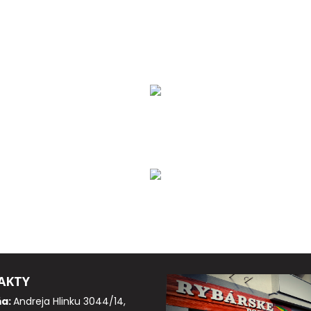
AKTY
ňa:
Andreja Hlinku 3044/14,