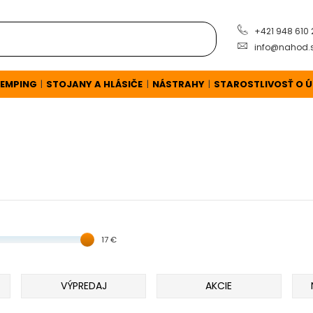
+421 948 610
info@nahod.
EMPING
STOJANY A HLÁSIČE
NÁSTRAHY
STAROSTLIVOSŤ O 
|
|
|
17 €
VÝPREDAJ
AKCIE