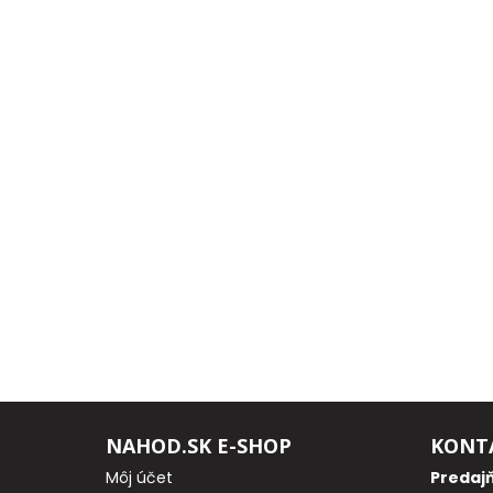
Odporúčame
Darčeky
AKCIA
1+1
AKCIOVÝ
CAMPING
PRÚTY
KAPROVÉ
PRÚTY
NAHOD.SK E-SHOP
KONT
Môj účet
Predaj
FEEDER