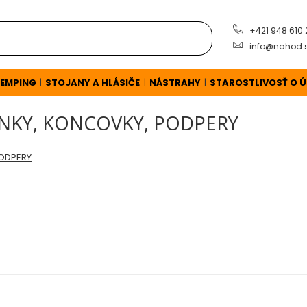
+421 948 610
info@nahod.
EMPING
STOJANY A HLÁSIČE
NÁSTRAHY
STAROSTLIVOSŤ O 
|
|
|
INKY, KONCOVKY, PODPERY
PODPERY