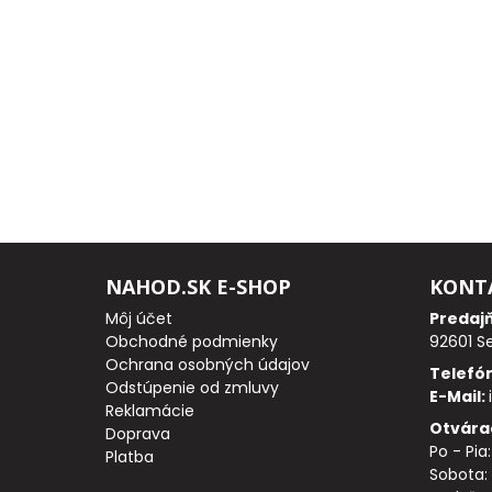
PRÚTY
TELESKOPICKÉ
PRÚTY
SUMCOVÉ
A
MORSKÉ
NAHOD.SK E-SHOP
KONT
PRÚTY
Môj účet
Predaj
Obchodné podmienky
92601 S
PRÍVLAČOVÉ
Ochrana osobných údajov
Telefó
Odstúpenie od zmluvy
E-Mail:
PRÚTY
Reklamácie
Otvára
Doprava
Po - Pia
BIČE
Platba
Sobota: 