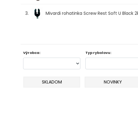
Odporúčame
3.
Mivardi rohatinka Screw Rest Soft U Black 2
Darčeky
AKCIA
1+1
Výrobca:
Typ rybolovu:
AKCIOVÝ
CAMPING
SKLADOM
NOVINKY
PRÚTY
KAPROVÉ
PRÚTY
FEEDER