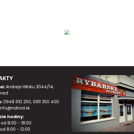
AKTY
ňa:
Andreja Hlinku 3044/14,
ereď
n:
0948 610 250, 0911 350 400
info@nahod.sk
cie hodiny:
: od 8:00 - 18:00
od 8:00 - 12:00