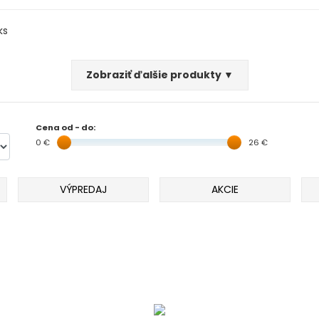
ks
Zobraziť ďalšie produkty ▼
Cena od - do:
0 €
26 €
VÝPREDAJ
AKCIE