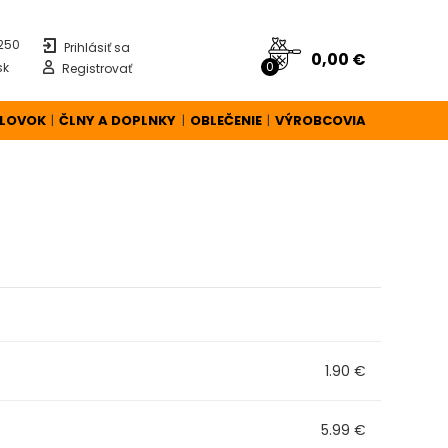
 250
Prihlásiť sa
0,00 €
0
sk
Registrovať
ÚLOVOK
ČLNY A DOPLNKY
OBLEČENIE
VÝROBCOVIA
|
|
|
1.90 €
5.99 €