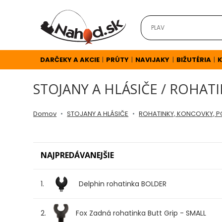
DARČEKY
A
AKCIE
DARČEKY A AKCIE
PRÚTY
NAVIJAKY
BIŽUTÉRIA
K
|
|
|
|
STOJANY A HLÁSIČE / ROHAT
NOVINKY
Domov
STOJANY A HLÁSIČE
ROHATINKY, KONCOVKY, 
v
E-
NAJPREDÁVANEJŠIE
SHOPE
1.
Delphin rohatinka BOLDER
TOP
AKCIE
2.
Fox Zadná rohatinka Butt Grip - SMALL