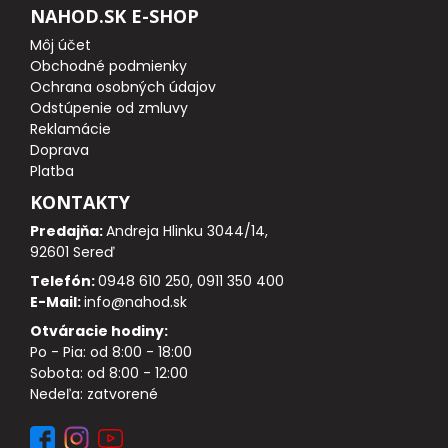
Hotové jedlá
NAHOD.SK E-SHOP
Môj účet
STOJANY A HLÁSIČE
Obchodné podmienky
Ochrana osobných údajov
Odstúpenie od zmluvy
STOJANY
Reklamácie
Doprava
VIDLIČKY, ZAVRTÁVAČKY
Platba
KONTAKTY
HRAZDY
Predajňa:
Andreja Hlinku 3044/14,
92601 Sereď
ROHATINKY, KONCOVKY, PODPERY
Telefón:
0948 610 250, 0911 350 400
E-Mail:
info@nahod.sk
HLÁSIČE
Otváracie hodiny:
Po - Pia: od 8:00 - 18:00
SADY SIGNALIZÁTOROV
Sobota: od 8:00 - 12:00
Nedeľa: zatvorené
SWINGRE A ČÍHATKA