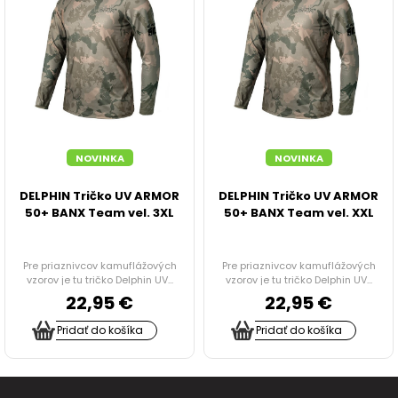
STOLÍKY DO BIVAKU
PRÍPRAVA JEDLA, NÁDOBY, OHREVY, CHLADNIČKY
TERMO A JEDÁLENSKÉ TAŠKY
NOVINKA
NOVINKA
ODPUDZOVAČE HMYZU
DELPHIN Tričko UV ARMOR
DELPHIN Tričko UV ARMOR
50+ BANX Team vel. 3XL
50+ BANX Team vel. XXL
VOZÍKY
Pre priaznivcov kamuflážových
Pre priaznivcov kamuflážových
TAŠKY, BATOHY A PUZDRA
vzorov je tu tričko Delphin UV...
vzorov je tu tričko Delphin UV...
22,95 €
22,95 €
RYBÁRSKE DOPLNKY
Pridať do košíka
Pridať do košíka
HYGIENA