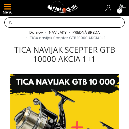
DARČEKY A AKCIE
0
Menu
NOVINKY v E-SHOPE
Domov
NAVIJAKY
PREDNÁ BRZDA
TOP AKCIE
TICA navijak Scepter GTB 10000 AKCIA 1+1
TICA NAVIJAK SCEPTER GTB
Odporúčame
10000 AKCIA 1+1
Darčeky
AKCIA 1+1
AKCIOVÝ CAMPING
PRÚTY
KAPROVÉ PRÚTY