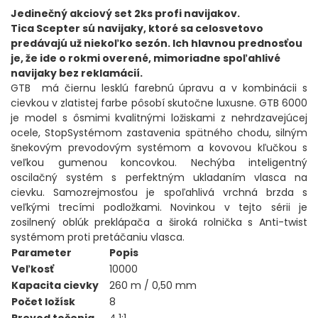
DOPLNKY K NAVIJAKOM
Jedinečný akciový set 2ks profi navijakov.
Tica Scepter sú navijaky, ktoré sa celosvetovo
predávajú už niekoľko sezón. Ich hlavnou prednosťou
SPODOVÉ NAVIJAKY
je, že ide o rokmi overené, mimoriadne spoľahlivé
navijaky bez reklamácií.
BIŽUTÉRIA
GTB má čiernu lesklú farebnú úpravu a v kombinácii s
cievkou v zlatistej farbe pôsobí skutočne luxusne. GTB 6000
VLASCE, ŠNÚRY, PLETENKY
je model s ôsmimi kvalitnými ložiskami z nehrdzavejúcej
ocele, StopSystémom zastavenia spätného chodu, silným
šnekovým prevodovým systémom a kovovou kľučkou s
HÁČIKY
veľkou gumenou koncovkou. Nechýba inteligentný
oscilačný systém s perfektným ukladaním vlasca na
OBRATLÍKY A KARABÍNKY
cievku. Samozrejmosťou je spoľahlivá vrchná brzda s
veľkými trecími podložkami. Novinkou v tejto sérii je
zosilnený oblúk preklápača a široká rolnička s Anti-twist
MONTÁŽE A KLIPY
systémom proti pretáčaniu vlasca.
Parameter
Popis
hotové náväzce
Veľkosť
10000
Kapacita cievky
260 m / 0,50 mm
HADIČKY, PREVLEKY, ROVNÁTKA
Počet ložísk
8