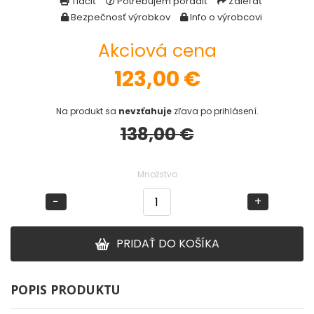
Tlačiť
Potrebujem poradiť
Zdieľať
Bezpečnosť výrobkov
Info o výrobcovi
DOPLNKY K PRÚTOM
Akciová cena
Udice na dierky
123,00
€
PUZDRÁ NA PRÚTY
Na produkt sa
nevzťahuje
zľava po prihlásení.
138,00 €
NAVIJAKY
Množstvo
PREDNÁ BRZDA
−
+
BAITRUNNER
PRIDAŤ DO KOŠÍKA
MULTIPLIKÁTORY
NÁHRADNÉ CIEVKY
POPIS PRODUKTU