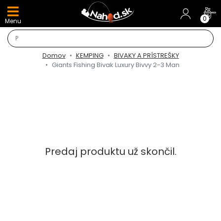
DARČEKY A AKCIE
0
Menu
NOVINKY v E-SHOPE
Domov
KEMPING
BIVAKY A PRÍSTREŠKY
TOP AKCIE
Giants Fishing Bivak Luxury Bivvy 2-3 Man
Odporúčame
Darčeky
AKCIA 1+1
Predaj produktu už skončil.
AKCIOVÝ CAMPING
PRÚTY
KAPROVÉ PRÚTY