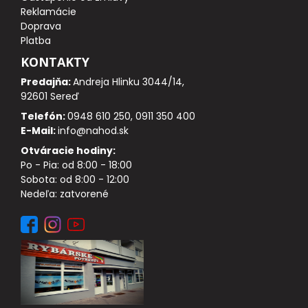
Reklamácie
IHLY, VRTÁČIKY, DOŤAHOVAČE UZLOV
Doprava
Platba
ZARÁŽKY, STOPPER
KONTAKTY
Predajňa:
Andreja Hlinku 3044/14,
KRMÍTKA, OLOVÁ, ZÁŤAŽE
92601 Sereď
Telefón:
0948 610 250, 0911 350 400
NOŽNICE A KLIEŠTE
E-Mail:
info@nahod.sk
Otváracie hodiny:
TRNE, KRÚŽKY, CRIMPY
Po - Pia: od 8:00 - 18:00
Sobota: od 8:00 - 12:00
PVA PROGRAM
Nedeľa: zatvorené
Doplnky na feeder a plávanú
NOŽE A BRÚSKY
HRKÁLKY