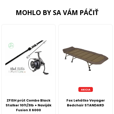
FEEDER PRÚTY
MOHLO BY SA VÁM PÁČIŤ
TELESKOPICKÉ PRÚTY
SUMCOVÉ A MORSKÉ PRÚTY
PRÍVLAČOVÉ PRÚTY
BIČE A DELIČKY
SPODOVÉ A MARKEROVACIE PRÚTY
FEEDER ŠPIČKY
AKCIA
ZFISH prút Combo Black
Fox Lehátko Voyager
MATCHOVÉ A BOLOGNESOVÉ PRÚTY
Stalker 10ft/3lb + Naviják
Bedchair STANDARD
Fusion X 6000
CESTOVNÉ PRÚTY